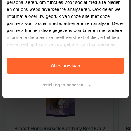
personaliseren, om functies voor social media te bieden
/Lipides brutes/ Vet 13.0 % Crude fibre /
en om ons websiteverkeer te analyseren. Ook delen we
Rohfaser / Fibres brutes/Celstof
informatie over uw gebruik van onze site met onze
Gerelateerde producten
3.0 % Crude ash / Rohasche /Cendres brutes/ As
partners voor social media, adverteren en analyse. Deze
7.5 % Calcium / Kalzium / Calcium/Calcium 1.8 %
partners kunnen deze gegevens combineren met andere
Phosphorus / Phosphor /Phosphore/ Fosfor 1.2 %
informatie die u aan ze heeft verstrekt of die ze hebben
FEED ADDITIVES PER KG: /
verzameld op basis van uw gebruik van hun services.
5% korting
5% 
FUTTERMITTELZUSATZSTOFFE PRO KG:
/ADDITIFS PRO KG
Alles toestaan
TOEVOEGINGSMIDDELEN PER KG:
nutritional
additives: / ernährungsphysiologische
Zusatzstoffe: /Additifs nutrionnels/ Nutritionele
Instellingen beheren
toevoegingsmiddelen:
E672 Vitamin A / E672 Vitamine A 15000 IU / IE,
E671 Vitamin D3 / E671 Vitamine D3 1500 IU /
IE,Vitamine E (alfa-tocopherol acetate) / Vitamin
E (alpha-Tocopherol-Acetat) / Vitamine E (alfa-
Braaaf Hondensnack Butchery Beef Ear 2
Br