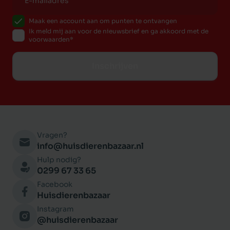
Maak een account aan om punten te ontvangen
Ik meld mij aan voor de nieuwsbrief en ga akkoord met de
voorwaarden
Inschrijven
Vragen?
info@huisdierenbazaar.nl
Hulp nodig?
0299 67 33 65
Facebook
Huisdierenbazaar
Instagram
@huisdierenbazaar