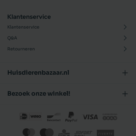
Klantenservice
Klantenservice
Q&A
Retourneren
Huisdierenbazaar.nl
Over ons
Bezoek onze winkel!
Onze winkel
Huisdierenbazaar
Algemene voorwaarden
J.P. Poelstraat 8
Klantbeoordelingen
1483 GC De Rijp (Noord-Holland)
Privacybeleid