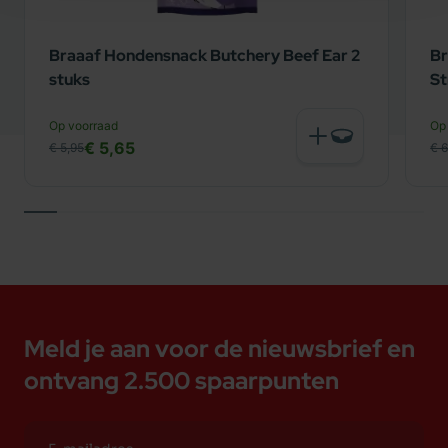
Braaaf Hondensnack Butchery Beef Ear 2
Br
stuks
St
Op voorraad
Op
€ 5,65
€ 5,95
€ 6
Meld je aan voor de nieuwsbrief en
ontvang 2.500 spaarpunten