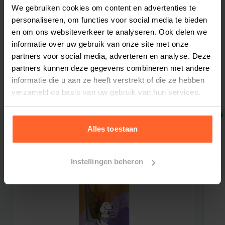
Bestelherinnering instellen
We gebruiken cookies om content en advertenties te
kippenvet, gehydrolyseere lamslever, biergist,
personaliseren, om functies voor social media te bieden
aardappel, glucosamine, chondroïtine sulfaat,
en om ons websiteverkeer te analyseren. Ook delen we
appels, wortelen, pompoen, spinazie,
informatie over uw gebruik van onze site met onze
cranberry‘s, zeewier, manno oligosaccharide,
partners voor social media, adverteren en analyse. Deze
Gerelateerde producten
fructo oligosaccharides, yucca schidigera,
partners kunnen deze gegevens combineren met andere
oregano, rozemarijn, peterselie, salie.
informatie die u aan ze heeft verstrekt of die ze hebben
verzameld op basis van uw gebruik van hun services.
Analytische bestanddelen:
Ruw eiwit: 28%
5% korting
5% 
Ruw vet: 17%
Alles toestaan
Ruwe vezel: 2,5%
Vocht: 8%
Instellingen beheren
Koolhydraten: 33%
Ruwe as: 7%
Metaboliseerbare energie: 3960 kcal/kg
Calcium: 1,5%
Fosfor: 1%