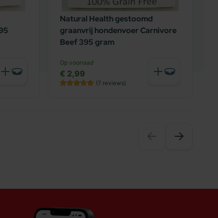
Natural Health gestoomd
N
395
graanvrij hondenvoer Carnivore
g
Beef 395 gram
C
Op voorraad
O
€ 2,99
€
(7
reviews
)