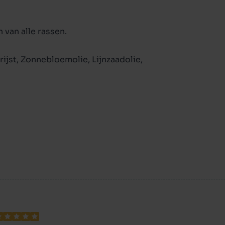
van alle rassen.
ijst, Zonnebloemolie, Lijnzaadolie,
ten: IJzer II sulfaat monohydraat 208 mg/kg,