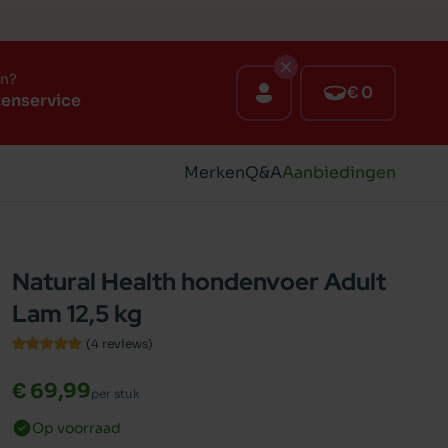
en?
€ 0
tenservice
Merken
Q&A
Aanbiedingen
Natural Health hondenvoer Adult
Lam 12,5 kg
(4
reviews
)
€ 69,99
per stuk
Op voorraad