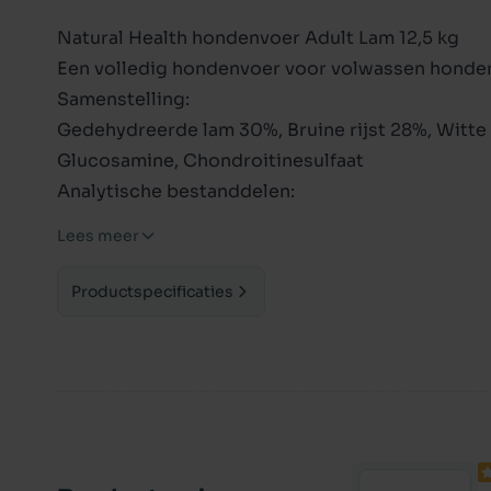
Natural Health hondenvoer Adult Lam 12,5 kg
Een volledig hondenvoer voor volwassen honden 
Samenstelling:
Gedehydreerde lam 30%, Bruine rijst 28%, Witte r
Glucosamine, Chondroitinesulfaat
Analytische bestanddelen:
- Ruw eiwit 23,0 %
Lees meer
- Ruw vet 14,0 %
- Ruwe celstof 3,1%
Productspecificaties
- Ruw As 8,3 %
Toevoegingsmiddelen:
Vitamine A: 20.000 IE/kg,
Vitamine D3: 2000 IE/kg,
Vitamine E: 300 mg/kg,
Nutritionele toevoegingsmiddelen / Spoorelemen