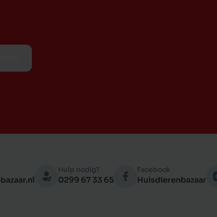
ijven
Hulp nodig?
Facebook
bazaar.nl
0299 67 33 65
Huisdierenbazaar