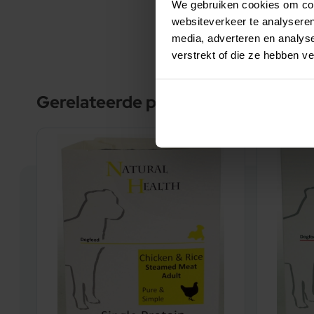
50 kg 425
We gebruiken cookies om cont
S
websiteverkeer te analyseren
70 kg 550
media, adverteren en analys
Antioxidanten:
verstrekt of die ze hebben v
Sterk tocopherol-houdend extract (vitamine E e
Conserveermiddelen. ME:3983 Kcal/kg
Gerelateerde producten