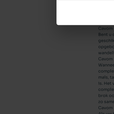
aan te 
groei v
schapen
groeien
Cavom 
Bent u 
geschik
opgebou
wandel
Cavom 
Wanneer
comple
maïs, t
is. Het
complee
brok oo
zo same
Cavom 
Als uw 