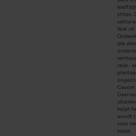
leeftij
zitten.
vetzure
Wat zit
Ondanks
die all
ondersc
verhoud
reuk- e
plantaa
ongezon
Cavom 
Daarnaa
vitamin
helpt h
wordt t
voor he
hond.