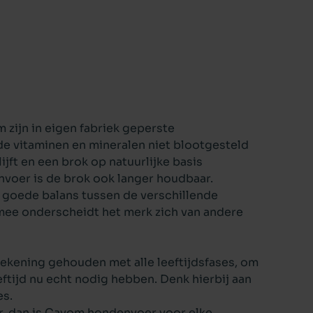
zijn in eigen fabriek
geperste
e vitaminen en mineralen niet blootgesteld
ft en een brok op natuurlijke basis
nvoer
is de brok ook langer houdbaar.
 goede balans tussen de verschillende
mee onderscheidt het merk zich van andere
rekening gehouden met alle leeftijdsfases, om
tijd nu echt nodig hebben. Denk hierbij aan
es.
r, dan is Cavom hondenvoer voor elke