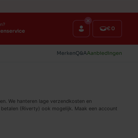
en?
€ 0
tenservice
Merken
Q&A
Aanbiedingen
en. We hanteren lage verzendkosten en
f betalen (Riverty) ook mogelijk. Maak een account