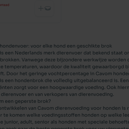
orraad
ondenvoer: voor elke hond een geschikte brok
s een Nederlands merk dierenvoer dat bekend staat om 
brokken
. Vanwege deze bijzondere werkwijze worden d
e temperaturen, waardoor de kwaliteit gewaarborgd blij
jft. Door het geringe vochtpercentage in Cavom
honde
s een hondenbrok die volledig uitgebalanceerd is. Een
ënten zorgt voor een hoogwaardige voeding. Ook hier
n
dierenvoer
en van verkopers van dierenvoeding.
m een geperste brok?
 ontwikkelen van Cavom dierenvoeding voor
honden
is 
r te komen welke voedingsstoffen honden op welke leef
e junior, adult, senior als honden met speciale behoeft
op zoek naar de beste geperste brok voor uw viervoete