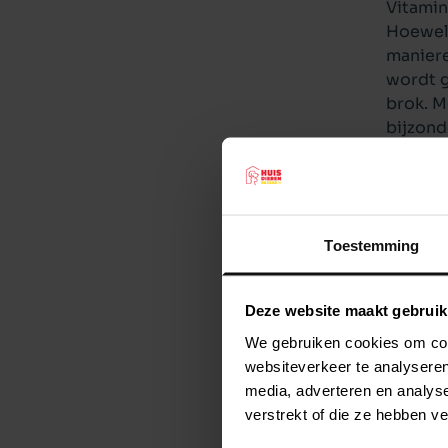
Vitami
Hoewel 
maniere
wordt g
brok. M
bijzond
dit dus
Is Cavo
Cavom h
hond la
Toestemming
tegen. 
ook voo
tandste
Deze website maakt gebruik
worden 
Cavom 
We gebruiken cookies om cont
Zoals g
websiteverkeer te analyseren
de zorg
media, adverteren en analys
voeding
verstrekt of die ze hebben v
puppy’s