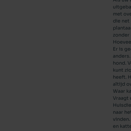
uitgeba
met ove
die net
plantaa
zonder
Hoevee
Er is g
anders.
hond. V
kunt zi
heeft. 
altijd 
Waar k
Vraagt 
Huisdie
naar he
vinden.
en katt