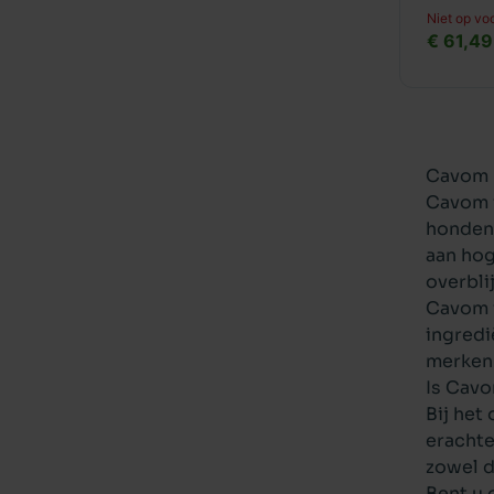
Niet op vo
€ 61,49
Cavom h
Cavom i
honden
aan hog
overbli
Cavom i
ingredi
merke
Is Cavo
Bij het
erachte
zowel d
Bent u 