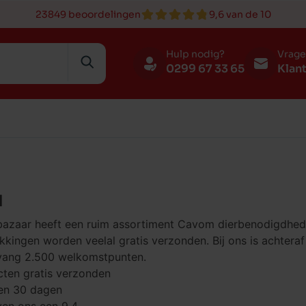
23849 beoordelingen
9,6 van de 10
Hulp nodig?
Vrag
0299 67 33 65
Klan
M
 en botten
rt en op reis
ing
n
Benches en kennels
Speelgoed
Verzorging
Karper
Broeden
en drinkbakken
n drinkbakken
r
ging
Verzorging
Slapen en rusten
Voer
Buitenvogels
bazaar heeft een ruim assortiment Cavom dierbenodigdhed
kingen worden veelal gratis verzonden. Bij ons is achtera
rt en op reis
bakken
en rusten
Speelgoed
Luiken en deuren
vang 2.500 welkomstpunten.
en riemen
n
Lifestyle
Verzorging
cten gratis verzonden
nen 30 dagen
nden
huizen
Training
Lifestyle