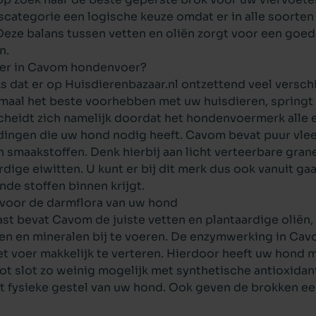
dscategorie een logische keuze omdat er in alle soorten
 Deze balans tussen vetten en oliën zorgt voor een go
n.
 er in Cavom hondenvoer?
 dat er op Huisdierenbazaar.nl ontzettend veel versch
emaal het beste voorhebben met uw huisdieren, sprin
heidt zich namelijk doordat het hondenvoermerk alle es
ingen die uw hond nodig heeft. Cavom bevat puur vlee
n smaakstoffen. Denk hierbij aan licht verteerbare gran
rdige eiwitten. U kunt er bij dit merk dus ook vanuit ga
de stoffen binnen krijgt.
voor de darmflora van uw hond
st bevat Cavom de juiste vetten en plantaardige oliën,
en en mineralen bij te voeren. De enzymwerking in Ca
et voer makkelijk te verteren. Hierdoor heeft uw hond
ot slot zo weinig mogelijk met synthetische antioxidan
t fysieke gestel van uw hond. Ook geven de brokken ee