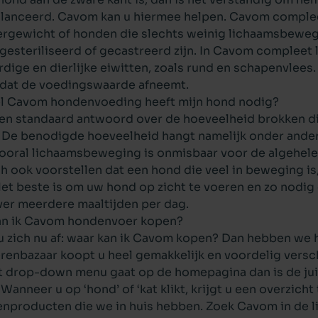
lanceerd. Cavom kan u hiermee helpen. Cavom compleet
rgewicht of honden die slechts weinig lichaamsbewegi
 gesteriliseerd of gecastreerd zijn. In Cavom compleet l
rdige en dierlijke eiwitten, zoals rund en schapenvlees.
 dat de voedingswaarde afneemt.
l Cavom hondenvoeding heeft mijn hond nodig?
een standaard antwoord over de hoeveelheid brokken di
 De benodigde hoeveelheid hangt namelijk onder andere a
ooral lichaamsbeweging is onmisbaar voor de algehele
ch ook voorstellen dat een hond die veel in beweging i
Het beste is om uw hond op zicht te voeren en zo nodig
over meerdere maaltijden per dag.
an ik Cavom hondenvoer kopen?
u zich nu af: waar kan ik Cavom kopen? Dan hebben we h
renbazaar koopt u heel gemakkelijk en voordelig versc
t drop-down menu gaat op de homepagina dan is de jui
 Wanneer u op ‘hond’ of ‘kat klikt, krijgt u een overzic
enproducten die we in huis hebben. Zoek Cavom in de li