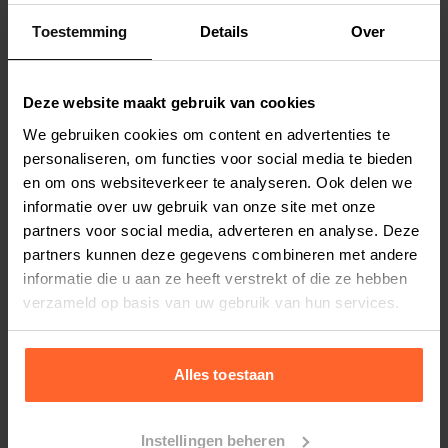
Toestemming
Details
Over
Productspecificaties
Deze website maakt gebruik van cookies
Stel uw bestelherinnering in:
(2 weken)
We gebruiken cookies om content en advertenties te
Elke
Elke
Elke
personaliseren, om functies voor social media te bieden
2 weken
4 weken
6 weken
en om ons websiteverkeer te analyseren. Ook delen we
informatie over uw gebruik van onze site met onze
Elke
Elke
Elke
partners voor social media, adverteren en analyse. Deze
8 weken
10 weken
12 weken
partners kunnen deze gegevens combineren met andere
informatie die u aan ze heeft verstrekt of die ze hebben
verzameld op basis van uw gebruik van hun services.
Bestelherinnering instellen
Alles toestaan
Instellingen beheren