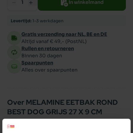
In winkelmand
Levertijd:
1-3 werkdagen
Gratis verzending naar NL, BE en DE
Altijd vanaf € 49,- (PostNL)
Ruilen en retourneren
Binnen 30 dagen
Spaarpunten
Alles over spaarpunten
Over MELAMINE EETBAK ROND
BEST DOG GRIJS 27 X 9 CM
Melamine eetbak rond Best Dog. Grijs.