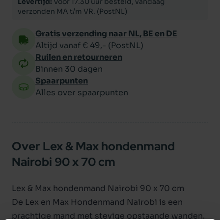
Levertijd:
Voor 17.30 uur besteld, vandaag
verzonden MA t/m VR. (PostNL)
Gratis verzending naar NL, BE en DE
Altijd vanaf € 49,- (PostNL)
Ruilen en retourneren
Binnen 30 dagen
Spaarpunten
Alles over spaarpunten
Over Lex & Max hondenmand
Nairobi 90 x 70 cm
Lex & Max hondenmand Nairobi 90 x 70 cm
De Lex en Max Hondenmand Nairobi is een
prachtige mand met stevige opstaande wanden.