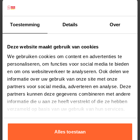
De wanden zijn dusdanig gevuld dat de hond er
heerlijk tegenaan kan liggen of zijn kop er op kan
laten rusten zonder dat het inzakt. Door gebruik
Toestemming
Details
Over
te maken van een panterprint op fluweelzachte
Lees meer
interieurstof is deze mand een hippe eyecatcher
Deze website maakt gebruik van cookies
in ieder huis.
Productspecificaties
We gebruiken cookies om content en advertenties te
De mand kan rechtstreeks op de grond worden
Stel uw bestelherinnering in:
(2 weken)
personaliseren, om functies voor social media te bieden
geplaatst en zal daar fungeren als lekkere
en om ons websiteverkeer te analyseren. Ook delen we
Elke
Elke
Elke
loungeplek voor uw royal pet.
informatie over uw gebruik van onze site met onze
2 weken
4 weken
6 weken
 Materiaal: De volledig afritsbare buitenhoes
partners voor social media, adverteren en analyse. Deze
van de mand is gemaakt van 100% Polyester. De
partners kunnen deze gegevens combineren met andere
Elke
Elke
Elke
informatie die u aan ze heeft verstrekt of die ze hebben
8 weken
10 weken
12 weken
open geritste hoes is voorzien van 5
verzameld op basis van uw gebruik van hun services.
compartimenten. Ieder compartiment heeft een
eigen vulling.
 Afmeting: de totale afmeting is ± 90 x 70 x 20
Alles toestaan
cm (LxBxH). De afmeting van het ligoppervlak is