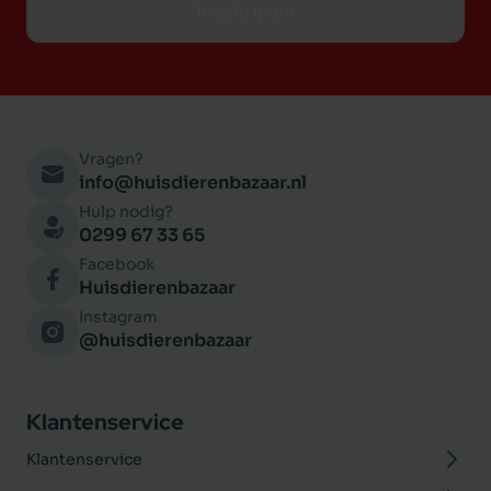
Inschrijven
De verwisselbare hoes kan gewassen worden in
de wasmachine.
Vragen?
info@huisdierenbazaar.nl
Hulp nodig?
0299 67 33 65
Facebook
Huisdierenbazaar
Instagram
@huisdierenbazaar
Klantenservice
Klantenservice