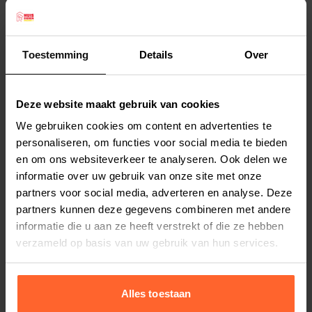
100 x 70 cm is mooi door zijn eenvoud. Een mand
of bak is niet nodig voor dit model. Het
hondenkussen kan rechtstreeks op de grond
Toestemming
Details
Over
worden geplaatst en zal daar fungeren als
Lees meer
lekkere loungeplek voor uw royal pet.
Deze website maakt gebruik van cookies
Materiaal:
dit uni kussen is gemaakt van 100%
Productspecificaties
We gebruiken cookies om content en advertenties te
kwaliteitskatoen en is in vele kleuren te
Stel uw bestelherinnering in:
(2 weken)
personaliseren, om functies voor social media te bieden
verkrijgen. Dit soepele en zachte kussen heeft
en om ons websiteverkeer te analyseren. Ook delen we
Elke
Elke
Elke
geen specifieke onder- of bovenkant. Beide
informatie over uw gebruik van onze site met onze
2 weken
4 weken
6 weken
kanten zijn dus te gebruiken.
partners voor social media, adverteren en analyse. Deze
Afmeting:
de totale afmeting van de buitenhoes
partners kunnen deze gegevens combineren met andere
Elke
Elke
Elke
informatie die u aan ze heeft verstrekt of die ze hebben
8 weken
10 weken
12 weken
is ± 100 x 70 cm en is afgewerkt met een kleine
verzameld op basis van uw gebruik van hun services.
flap. Door deze gangbare afmeting is dit
hondenkussen geschikt voor vele hondenrassen.
Sluiting:
de buitenhoes is aan de lange kant
Alles toestaan
voorzien van een grote rits zodat de