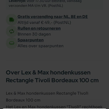
Levertijd:
Voor 17.30 uur besteld, vandaag
verzonden MA t/m VR. (PostNL)
Gratis verzending naar NL, BE en DE
Altijd vanaf € 49,- (PostNL)
Ruilen en retourneren
Binnen 30 dagen
Spaarpunten
Alles over spaarpunten
Over Lex & Max hondenkussen
Rectangle Tivoli Bordeaux 100 cm
Lex & Max hondenkussen Rectangle Tivoli
Bordeaux 100 cm
Het Lex en Max hondenkussen “Tivoli” rechthoek