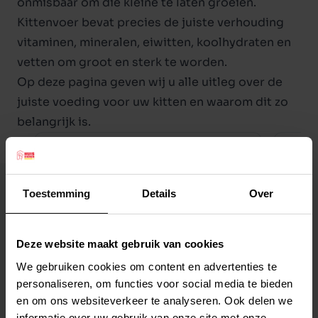
onmisbaar om die kleine te laten groeien.
Kittenvoer bevat precies de juiste verhouding
vitaminen, mineralen, eiwitten, koolhydraten en
vetten om groot en sterk te worden.
Op
deze pagina
geven wij u alle uitleg over de
juiste voeding voor uw kitten en waarom dit zo
belangrijk is.
Toestemming
Details
Over
Deze website maakt gebruik van cookies
We gebruiken cookies om content en advertenties te
personaliseren, om functies voor social media te bieden
en om ons websiteverkeer te analyseren. Ook delen we
informatie over uw gebruik van onze site met onze
Grati