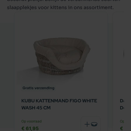
slaapplekjes voor kittens
in ons assortiment.
Gratis verzending
KUBU KATTENMAND FIGO WHITE
D&D 
WASH 45 CM
Deni
Op voorraad
Op voo
€ 61,95
€ 39