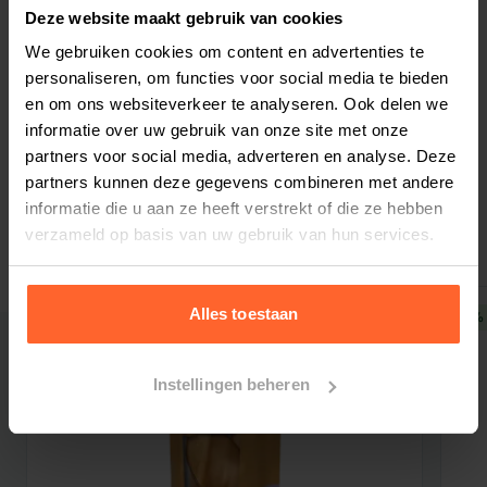
Deze website maakt gebruik van cookies
en schouders boven alle andere voeren uit,
We gebruiken cookies om content en advertenties te
omdat deze brok puur is in grondstoffen en er
personaliseren, om functies voor social media te bieden
Bestelherinnering instellen
geen toevoegingen inzitten die het voer
en om ons websiteverkeer te analyseren. Ook delen we
opwaarderen. De ideale balans van
Calcium (Ca)
informatie over uw gebruik van onze site met onze
en
Fosfor (P)
dragen bij aande ontwikkeling van
partners voor social media, adverteren en analyse. Deze
tanden en beenderen.
Kennels Favourite Adult
partners kunnen deze gegevens combineren met andere
informatie die u aan ze heeft verstrekt of die ze hebben
Gerelateerde producten
hondenvoer
heeft
Cardiobeschermings effect
verzameld op basis van uw gebruik van hun services.
door de extra taurine gehalte. Taurine is een
sulfaminezuur dat in het lichaam aangemaakt
wordt uit methionine en cysteïne. Taurine speelt
Alles toestaan
5% korting
5% 
een essentiële rol bij de goede werking van de
hartspier. Extra toevoeging van taurine
Instellingen beheren
ondersteunt de hartfunctie en helpt
hartaandoeningen te voorkomen. Grote
hondenrassen zijn gevoeliger voor
hartspieraandoeningen. Doordat
Kennels