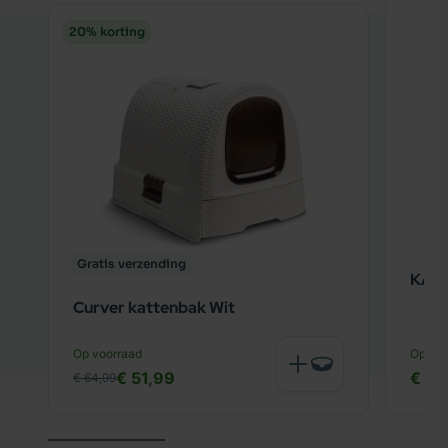
20% korting
Gratis verzending
KAT
Curver kattenbak Wit
Op voorraad
Op voo
€ 51,99
€ 23
€ 64,99