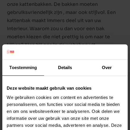
onze kattenbakken. De bakken moeten
gebruiksvriendelijk zijn , maar ook stijlvol. Een
kattenbak maakt immers deel uit van uw
interieur. Waarom zou u dan voor een bak
moeten kiezen die niet prettig is om naar te
kijken? Kies bij ons in de webshop uit
verschillende modellen, die beschikbaar zijn in
allerlei mooie kleuren. Of u nu een open of
Toestemming
Details
Over
gesloten kattenbak prefereert: wij hebben alle
soorten
kattenbakken
in huis. U kunt zelfs kiezen
uit verschillende formaten. Een Maine coon heeft
Deze website maakt gebruik van cookies
een veel grotere bak nodig dan een ‘gewone’
We gebruiken cookies om content en advertenties te
Europese korthaar, om maar even een voorbeeld
personaliseren, om functies voor social media te bieden
te noemen.
en om ons websiteverkeer te analyseren. Ook delen we
informatie over uw gebruik van onze site met onze
Ontvang 2.500 spaarpunten
partners voor social media, adverteren en analyse. Deze