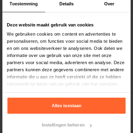
Toestemming
Details
Over
Productspecificaties
Stel uw bestelherinnering in:
(2 weken)
Deze website maakt gebruik van cookies
Elke
Elke
Elke
We gebruiken cookies om content en advertenties te
2 weken
4 weken
6 weken
personaliseren, om functies voor social media te bieden
en om ons websiteverkeer te analyseren. Ook delen we
Elke
Elke
Elke
informatie over uw gebruik van onze site met onze
8 weken
10 weken
12 weken
partners voor social media, adverteren en analyse. Deze
partners kunnen deze gegevens combineren met andere
informatie die u aan ze heeft verstrekt of die ze hebben
verzameld op basis van uw gebruik van hun services.
Bestelherinnering instellen
Alles toestaan
Instellingen beheren