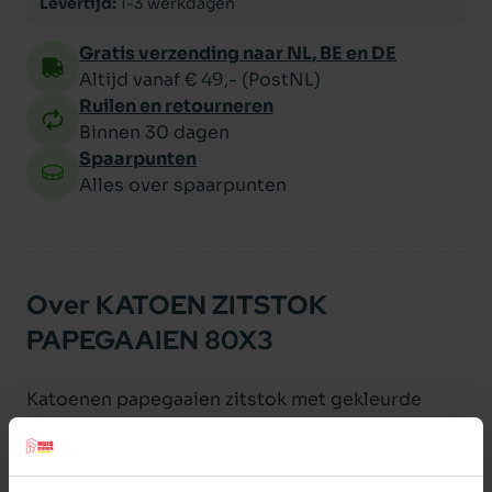
Levertijd:
1-3 werkdagen
Gratis verzending naar NL, BE en DE
Altijd vanaf € 49,- (PostNL)
Ruilen en retourneren
Binnen 30 dagen
Spaarpunten
Alles over spaarpunten
Over KATOEN ZITSTOK
PAPEGAAIEN 80X3
Katoenen papegaaien zitstok met gekleurde
speeltjes.