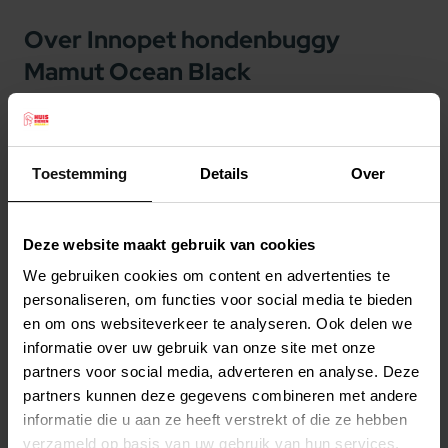
Over Innopet hondenbuggy
Mamut Ocean Black
Innopet hondenbuggy Mamut Ocean Black
De Innopet hondenbuggy Mamut is uniek in zijn
Toestemming
Details
Over
soort door zijn stabiliteit en gebruikersgemak.
Deze hondenbuggy is geschikt voor meerdere
kleine rassen of voor bijvoorbeeld een hond tot
Deze website maakt gebruik van cookies
maximaal 50 kilo!
We gebruiken cookies om content en advertenties te
Met deze geweldige buggy heeft InnoPet
personaliseren, om functies voor social media te bieden
Lees meer
eindelijk een vervoersmiddel voor de
en om ons websiteverkeer te analyseren. Ook delen we
informatie over uw gebruik van onze site met onze
grotere/zwaardere rassen in het assortiment. U
Productspecificaties
partners voor social media, adverteren en analyse. Deze
bent hierdoor in staat om te genieten van alle
Stel uw bestelherinnering in:
(2 weken)
partners kunnen deze gegevens combineren met andere
dagelijkse routines zoals wandelen en samen op
informatie die u aan ze heeft verstrekt of die ze hebben
Elke
Elke
Elke
pad gaan.
De Innopet Mamut wordt geleverd
verzameld op basis van uw gebruik van hun services.