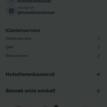
Huisdierenbazaar
Instagram
@huisdierenbazaar
Klantenservice
Klantenservice
Q&A
Retourneren
Huisdierenbazaar.nl
Over ons
Bezoek onze winkel!
Onze winkel
Huisdierenbazaar
Algemene voorwaarden