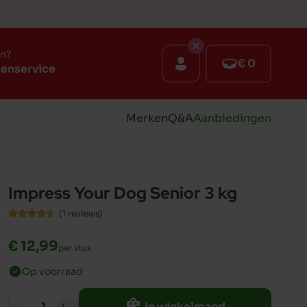
en?
€ 0
tenservice
Merken
Q&A
Aanbiedingen
Impress Your Dog Senior 3 kg
(1
reviews
)
€ 12,99
per stuk
Op voorraad
In winkelmand