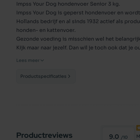
Impss Your Dog hondenvoer Senior 3 kg.
Impss Your Dog is geperst hondenvoer en wordt
Hollands bedrijf en al sinds 1932 actief als pro
honden- en kattenvoer.
Gezonde voeding is misschien wel het belangrijk
Kijk maar naar jezelf. Dan wil je toch ook dat je 
samenstellingen van Impss Your Dog Senior, zoals
Lees meer
extra vitamine E, zorgen ervoor dat je oudere hon
Impss Your Dog is een volledig hondenvoer voor 
Productspecificaties
Waarom Impss Your Dog Senior geperst honden
+ optimale samenstelling voor je oudere hond
+ natuurlijk
+ zalmolie
+ tarwegluten vrij
Productreviews
Hoeveel voer krijgt je oudere hond?
9.0
M
/10