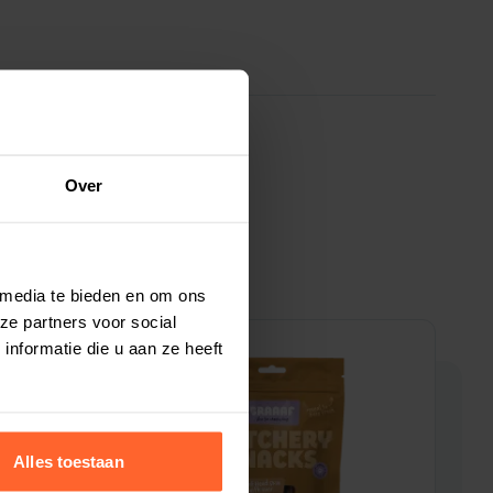
Over
 media te bieden en om ons
ze partners voor social
nformatie die u aan ze heeft
5% korting
5
Alles toestaan