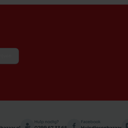
ijven
Hulp nodig?
Facebook
bazaar.nl
0299 67 33 65
Huisdierenbazaar