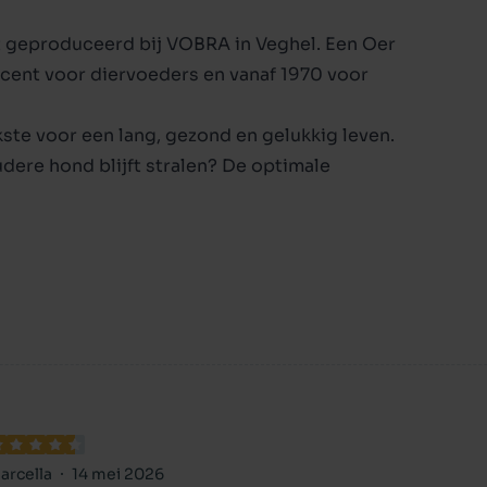
 geproduceerd bij VOBRA in Veghel. Een Oer
ducent voor diervoeders en vanaf 1970 voor
ste voor een lang, gezond en gelukkig leven.
oudere hond blijft stralen? De optimale
 een lager eiwit-, vet- en fosforgehalte en
d ook in deze levensfase blijft genieten!
senior honden van alle rassen.
voer?
arcella
14 mei 2026