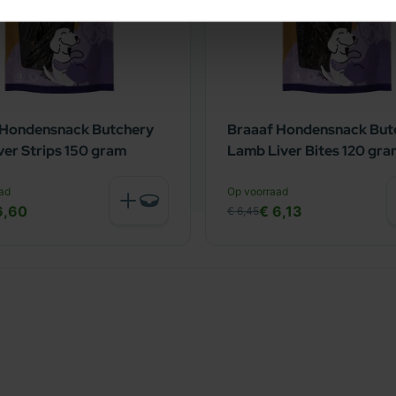
 Hondensnack Butchery
Braaaf Hondensnack But
ver Strips 150 gram
Lamb Liver Bites 120 gr
ad
Op voorraad
6,60
€ 6,13
€ 6,45