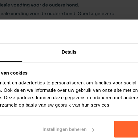
akkelijk een passende voergift voor je oudere
deale voeding voor de oudere hond.
ht van je hond en kies daar de juiste mate van
deale voeding voor de oudere hond. Goed afgeleverd
chikte voergift voor je hond per dag. Volg het
 het schema aan om het ideale gewicht van je
elheid voer over twee of meer maaltijden per
Details
 en duidelijk voedingsschema
 van cookies
ent en advertenties te personaliseren, om functies voor social
lijk eiwitextract (9%), hemoglobine,
. Ook delen we informatie over uw gebruik van onze site met on
e. Deze partners kunnen deze gegevens combineren met andere i
st, mineralen
ting
5% korting
erzameld op basis van uw gebruik van hun services.
uwe as 4%, vocht 10%, calcium 0,9%, fosfor 0,6%
Instellingen beheren