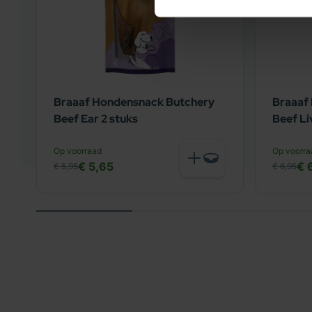
vanaf 8 jaar
MIDDELGROTE RASSEN
vanaf 7 jaar
GROTE RASSEN
vanaf 6 jaar
Braaaf Hondensnack Butchery
Braaaf
Beef Ear 2 stuks
Beef Li
Op voorraad
Op voorra
€ 5,65
€ 
€ 5,95
€ 6,95