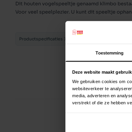
Dit houten vogelspeeltje genaamd klimbo bestaat
Voor veel speelplezier. U kunt dit speeltje ophan
Productspecificaties
Toestemming
Deze website maakt gebruik
We gebruiken cookies om cont
websiteverkeer te analyseren
media, adverteren en analys
verstrekt of die ze hebben v