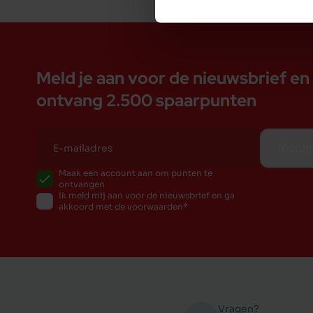
Meld je aan voor de nieuwsbrief en
ontvang 2.500 spaarpunten
Inschr
Maak een account aan om punten te
ontvangen
Ik meld mij aan voor de nieuwsbrief en ga
akkoord met de voorwaarden
Vragen?