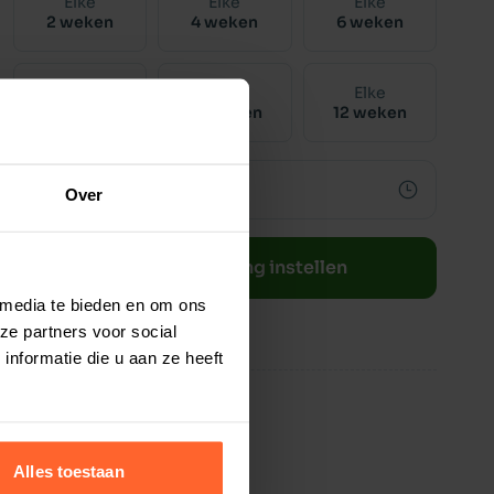
Elke
Elke
Elke
2 weken
4 weken
6 weken
Elke
Elke
Elke
8 weken
10 weken
12 weken
Over
Bestelherinnering instellen
 media te bieden en om ons
ze partners voor social
nformatie die u aan ze heeft
Alles toestaan