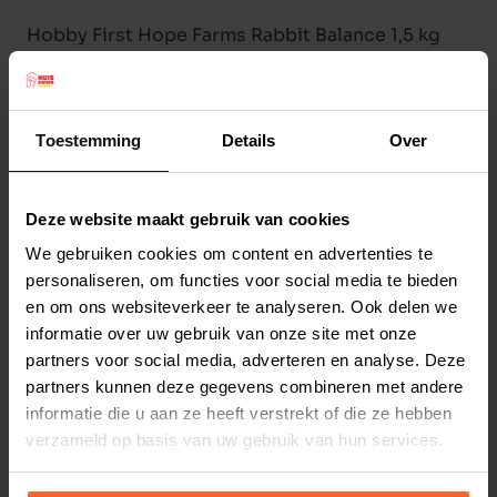
Hobby First Hope Farms Rabbit Balance 1,5 kg
Hobby First Hope Farms Rabbit Balance is een
gezond konijnenvoer met hoogwaardige
grondstoffen. Dit konijnenvoer levert, samen
Toestemming
Details
Over
met hooi, alle nutrienten van de complete
voedingsbehoefte. De geeatrudeerde All-in-one
Deze website maakt gebruik van cookies
brok voorkomt selectief eetgedrag. Het is rijk
Lees meer
aan vezels uit Alfafla.
We gebruiken cookies om content en advertenties te
personaliseren, om functies voor social media te bieden
Grain Free
Productspecificaties
en om ons websiteverkeer te analyseren. Ook delen we
Dental Care
Stel uw bestelherinnering in:
(2 weken)
informatie over uw gebruik van onze site met onze
Rich in Timothy
partners voor social media, adverteren en analyse. Deze
Elke
Elke
Elke
Intestinal Security
partners kunnen deze gegevens combineren met andere
2 weken
4 weken
6 weken
Maximum Fibre
informatie die u aan ze heeft verstrekt of die ze hebben
All-in-One
verzameld op basis van uw gebruik van hun services.
Elke
Elke
Elke
8 weken
10 weken
12 weken
GMO-free formulated