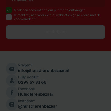
Borago
Maak een account aan om punten te ontvangen
Rosemarinus sp.
Ik meld mij aan voor de nieuwsbrief en ga akkoord met de
Vitis sp.
voorwaarden
Curcuma sp
Inschrijven
Citrus sp. en eugenia sp. (bron van polyfenolen)
Vragen?
info@huisdierenbazaar.nl
Hulp nodig?
0299 67 33 65
Facebook
Huisdierenbazaar
Instagram
@huisdierenbazaar