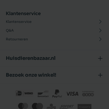
Klantenservice
Klantenservice
Q&A
Retourneren
Huisdierenbazaar.nl
Over ons
Bezoek onze winkel!
Onze winkel
Huisdierenbazaar
Algemene voorwaarden
J.P. Poelstraat 8
Klantbeoordelingen
1483 GC De Rijp (Noord-Holland)
Privacybeleid