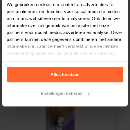
Bestelherinnering instellen
We gebruiken cookies om content en advertenties te
hoogwaardige grondstoffen zijn van dierlijke en
personaliseren, om functies voor social media te bieden
plantaardige oorsprong.
en om ons websiteverkeer te analyseren. Ook delen we
Samenstelling
informatie over uw gebruik van onze site met onze
Vers eendenvlees (15%)
partners voor social media, adverteren en analyse. Deze
Gerelateerde producten
Gedroogde eend (15%)
partners kunnen deze gegevens combineren met andere
Gedroogde aardappelen (14%)
informatie die u aan ze heeft verstrekt of die ze hebben
verzameld op basis van uw gebruik van hun services.
Dierlijk vet (kip)
Erwten (10%)
5% korting
5% 
Spliterwten (10%)
Alles toestaan
Dierlijk eiwitextract
Gehydrolyseerde kippeneiwitten
Instellingen beheren
Gedroogde zoete aardappelen (3%)
Gedroogde bietenpulp
Gedroogde cichorei (een natuurlijke bron van
FOS en inuline)
Mineralen