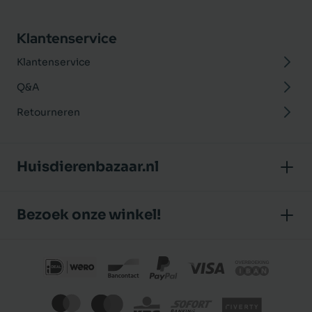
Klantenservice
Klantenservice
Q&A
Retourneren
Huisdierenbazaar.nl
Over ons
Bezoek onze winkel!
Onze winkel
Huisdierenbazaar
Algemene voorwaarden
J.P. Poelstraat 8
Klantbeoordelingen
1483 GC De Rijp (Noord-Holland)
Privacybeleid