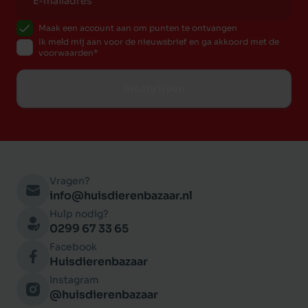
Maak een account aan om punten te ontvangen
Ik meld mij aan voor de nieuwsbrief en ga akkoord met de
voorwaarden
Inschrijven
Vragen?
info@huisdierenbazaar.nl
Hulp nodig?
0299 67 33 65
Facebook
Huisdierenbazaar
Instagram
@huisdierenbazaar