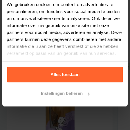
Bestelherinnering instellen
We gebruiken cookies om content en advertenties te
grondstoffen zijn van dierlijke en plantaardige
personaliseren, om functies voor social media te bieden
oorsprong.
en om ons websiteverkeer te analyseren. Ook delen we
Samenstelling
informatie over uw gebruik van onze site met onze
Gedroogde oceaanvis (26%)
partners voor social media, adverteren en analyse. Deze
Gerelateerde producten
Rijst (26%)
partners kunnen deze gegevens combineren met andere
Maïs
informatie die u aan ze heeft verstrekt of die ze hebben
verzameld op basis van uw gebruik van hun services.
Dierlijk vet (kip)
Gehydrolyseerde eiwitten
5% korting
5% 
Visolie
Alles toestaan
Maïsgluten
Biergist
Instellingen beheren
Gedroogde bietenpulp
Gedroogde cichorei (een natuurlijke bron van
FOS en inuline)
Mineralen
Cellulose