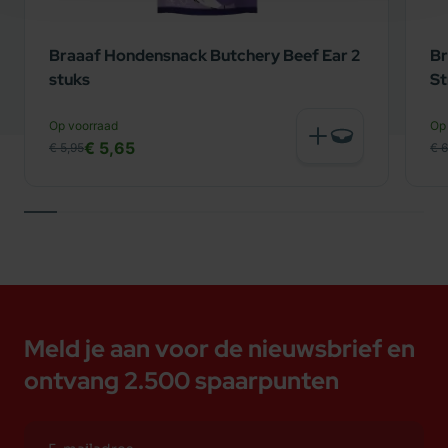
Ywucca schidigera, plantaardige extracten
(0,03%) uit rozemarijn
Braaaf Hondensnack Butchery Beef Ear 2
Br
Druiven
stuks
St
Curcuma
Op voorraad
Op
Citrus en kruidnagel (bron van polyfenolen)
€ 5,65
€ 5,95
€ 6
Meld je aan voor de nieuwsbrief en
ontvang 2.500 spaarpunten