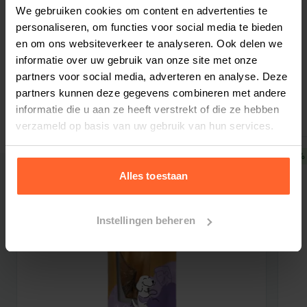
Bestelherinnering instellen
We gebruiken cookies om content en advertenties te
Rijst (9%)
personaliseren, om functies voor social media te bieden
Erwtenzetmeel
en om ons websiteverkeer te analyseren. Ook delen we
Dierlijk vet (kip)
informatie over uw gebruik van onze site met onze
Gehydrolyseerde kippeneiwitten
partners voor social media, adverteren en analyse. Deze
Gerelateerde producten
Diermeel
partners kunnen deze gegevens combineren met andere
Gedroogde bietenpulp
informatie die u aan ze heeft verstrekt of die ze hebben
verzameld op basis van uw gebruik van hun services.
Gedroogde cichorei (een natuurlijke bron van
FOS en inuline)
5% korting
5% 
Johannesbroodmeel
Alles toestaan
Gehele gedroogde eieren
Biergist
Instellingen beheren
Gedroogde Antarctische krill (0,2%) (een
natuurlijke bron van EPA en DHA)
Mineralen