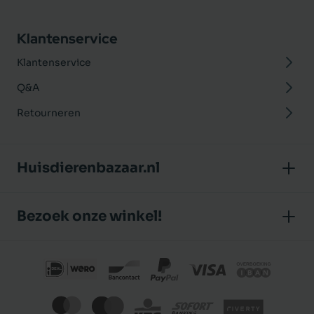
Klantenservice
Klantenservice
Q&A
Retourneren
Huisdierenbazaar.nl
Over ons
Bezoek onze winkel!
Onze winkel
Huisdierenbazaar
Algemene voorwaarden
J.P. Poelstraat 8
Klantbeoordelingen
1483 GC De Rijp (Noord-Holland)
Privacybeleid