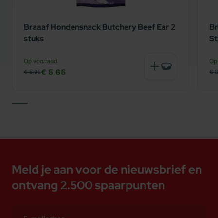
Braaaf Hondensnack Butchery Beef Ear 2
Br
stuks
St
Op voorraad
Op
€ 5,65
€ 5,95
€ 6
Meld je aan voor de nieuwsbrief en
ontvang 2.500 spaarpunten