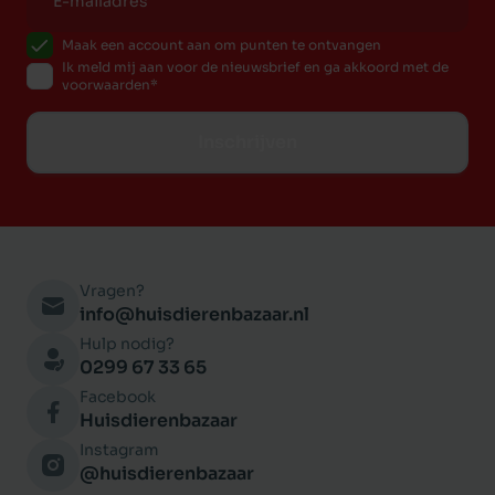
Maak een account aan om punten te ontvangen
Ik meld mij aan voor de nieuwsbrief en ga akkoord met de
voorwaarden
Inschrijven
Vragen?
info@huisdierenbazaar.nl
Hulp nodig?
0299 67 33 65
Facebook
Huisdierenbazaar
Instagram
@huisdierenbazaar