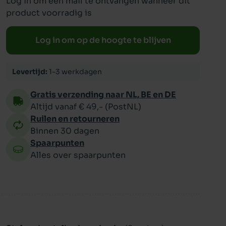
Log in om een mail te ontvangen wanneer dit
product voorradig is
ppy
Log in om op de hoogte te blijven
Levertijd:
1-3 werkdagen
Gratis verzending naar NL, BE en DE
Altijd vanaf € 49,- (PostNL)
Ruilen en retourneren
Binnen 30 dagen
Spaarpunten
Alles over spaarpunten