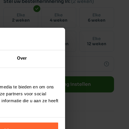
Stel uw bestelherinnering in:
(2 weken)
Elke
Elke
Elke
2 weken
4 weken
6 weken
Elke
Elke
Elke
8 weken
10 weken
12 weken
Over
Bestelherinnering instellen
 media te bieden en om ons
ze partners voor social
nformatie die u aan ze heeft