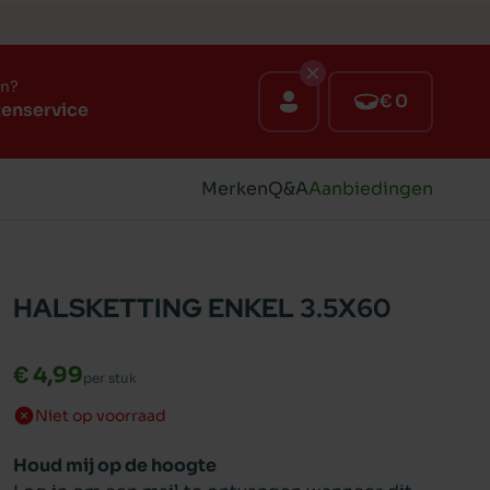
en?
€ 0
tenservice
Merken
Q&A
Aanbiedingen
HALSKETTING ENKEL 3.5X60
€ 4,99
per stuk
Niet op voorraad
Houd mij op de hoogte