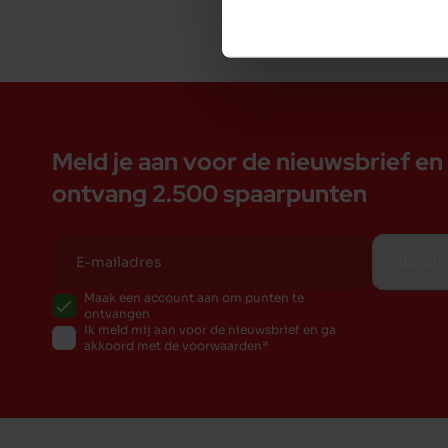
Meld je aan voor de nieuwsbrief en
ontvang 2.500 spaarpunten
Inschr
Maak een account aan om punten te
ontvangen
Ik meld mij aan voor de nieuwsbrief en ga
akkoord met de voorwaarden