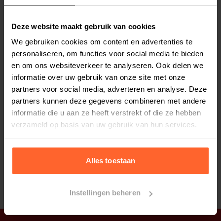
Stel uw bestelherinnering in:
(2 weken)
Elke
Elke
Elke
Deze website maakt gebruik van cookies
2 weken
4 weken
6 weken
We gebruiken cookies om content en advertenties te
personaliseren, om functies voor social media te bieden
Elke
Elke
Elke
en om ons websiteverkeer te analyseren. Ook delen we
8 weken
10 weken
12 weken
informatie over uw gebruik van onze site met onze
partners voor social media, adverteren en analyse. Deze
partners kunnen deze gegevens combineren met andere
informatie die u aan ze heeft verstrekt of die ze hebben
verzameld op basis van uw gebruik van hun services.
Bestelherinnering instellen
Alles toestaan
Instellingen beheren