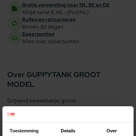
Gratis verzending naar NL, BE en DE
Altijd vanaf € 49,- (PostNL)
Ruilen en retourneren
Binnen 30 dagen
Spaarpunten
Alles over spaarpunten
Over GUPPYTANK GROOT
MODEL
Drijvend kweekbakje, groot.
Productspecificaties
Toestemming
Details
Over