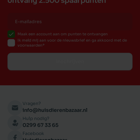
ontvang 2.500 spaarpunten
Maak een account aan om punten te ontvangen
Ik meld mij aan voor de nieuwsbrief en ga akkoord met de
voorwaarden
Inschrijven
Vragen?
info@huisdierenbazaar.nl
Hulp nodig?
0299 67 33 65
Facebook