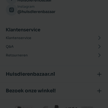
Huisdierenbazaar
Instagram
@huisdierenbazaar
Klantenservice
Klantenservice
Q&A
Retourneren
Huisdierenbazaar.nl
Over ons
Bezoek onze winkel!
Onze winkel
Huisdierenbazaar
Algemene voorwaarden