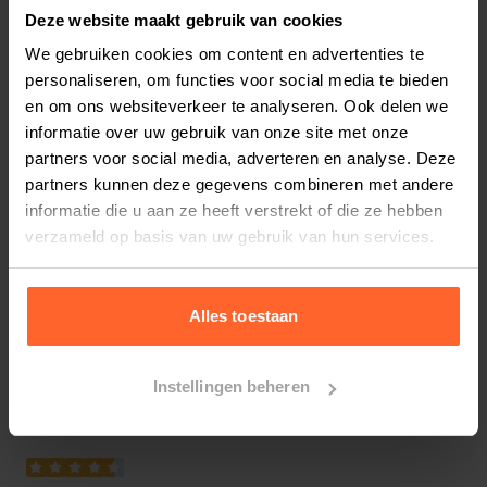
Deze website maakt gebruik van cookies
We gebruiken cookies om content en advertenties te
personaliseren, om functies voor social media te bieden
Bestelherinnering instellen
en om ons websiteverkeer te analyseren. Ook delen we
informatie over uw gebruik van onze site met onze
partners voor social media, adverteren en analyse. Deze
partners kunnen deze gegevens combineren met andere
informatie die u aan ze heeft verstrekt of die ze hebben
Productreviews
9.5
verzameld op basis van uw gebruik van hun services.
/10
Beoordelingen
(2 beoordelingen)
Alles toestaan
5
2
beoordelingen
4
0
beoordelingen
3
0
beoordelingen
Instellingen beheren
2
0
beoordelingen
1
0
beoordelingen