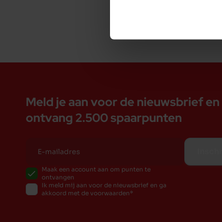
Groenten (55% zoete aardappel), vruchten (4% ba
bijproducten, mineralen, gist, olien en vetten (0,
De voordelen van Garden Bites Fruit Blast bij Du
Lekkere vegetarische kauwsnack verrijkt met ban
55% zoete aardappel: rijk aan oa. vitamines, calci
Glutenvrij, licht verteerbaar geschikt voor hond
Door de speciale vorm wordt spelenderwijs het
Meld je aan voor de nieuwsbrief en
Verrijkt met natuurlijke muntolie voor een friss
ontvang 2.500 spaarpunten
Inschr
Maak een account aan om punten te
ontvangen
Ik meld mij aan voor de nieuwsbrief en ga
akkoord met de voorwaarden