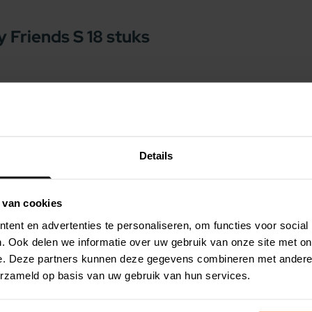
y Friends S 18 stuks
 een ideale beloning of tussendoortje voor uw
te aardappel. Zoete aardappelen zijn een
zijn rijk aan oa. vitamines, calcium en ijzer.
e banaan, perzik & peer, dit zorgt voor een echte
Details
orm wordt spelenderwijs het tandvlees
ijke muntextract zorgt bovendien voor een
 van cookies
oor ze licht verteerbaar zijn en zeer geschikt
ent en advertenties te personaliseren, om functies voor social
men maken deze snacks compleet
. Ook delen we informatie over uw gebruik van onze site met on
e. Deze partners kunnen deze gegevens combineren met andere i
erzameld op basis van uw gebruik van hun services.
in verschillende kleuren en gemengde soorten.