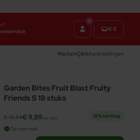
en?
€ 0
tenservice
Merken
Q&A
Aanbiedingen
Garden Bites Fruit Blast Fruity
Friends S 18 stuks
10% korting
€ 9,89
€ 10,99
per stuk
Op voorraad