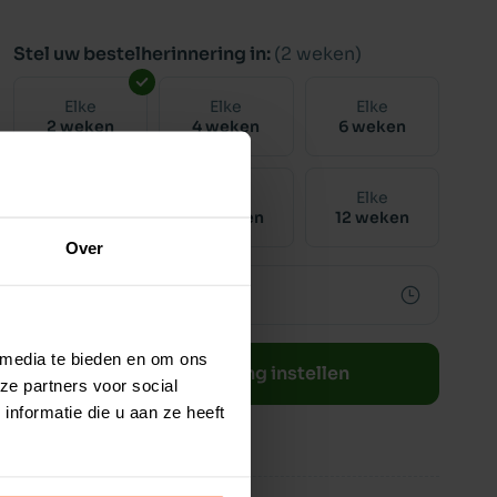
Stel uw bestelherinnering in:
(2 weken)
Elke
Elke
Elke
2 weken
4 weken
6 weken
Elke
Elke
Elke
8 weken
10 weken
12 weken
Over
 media te bieden en om ons
Bestelherinnering instellen
ze partners voor social
nformatie die u aan ze heeft