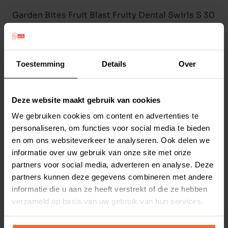
Garden Bites Fruit Blast Fruity Dental Swirls S 30
stuks
De vegetarische Garden Bites van Duvoplus zijn
een ideale beloning of tussendoortje voor uw
Toestemming
Details
Over
hond. In de Garden Bites zit maar liefst 55%
zoete aardappel. Zoete aardappelen zijn een
geweldige aanvulling op het dieet van uw hond,
Deze website maakt gebruik van cookies
Lees meer
ze zijn rijk aan oa. vitamines, calcium en ijzer.
We gebruiken cookies om content en advertenties te
personaliseren, om functies voor social media te bieden
Deze "Fruit Blast" versie is verrijkt met heerlijke
Productspecificaties
en om ons websiteverkeer te analyseren. Ook delen we
banaan, perzik & peer, dit zorgt voor een echte
Stel uw bestelherinnering in:
(2 weken)
informatie over uw gebruik van onze site met onze
fruitsensatie voor uw hond. Door de speciale
partners voor social media, adverteren en analyse. Deze
Elke
Elke
Elke
vorm wordt spelenderwijs het tandvlees
partners kunnen deze gegevens combineren met andere
2 weken
4 weken
6 weken
gemasseerd en de tanden gereinigd. Het
informatie die u aan ze heeft verstrekt of die ze hebben
natuurlijke muntextract zorgt bovendien voor
verzameld op basis van uw gebruik van hun services.
Elke
Elke
Elke
8 weken
10 weken
12 weken
een frisse adem. De snacks zijn 100% glutenvrij