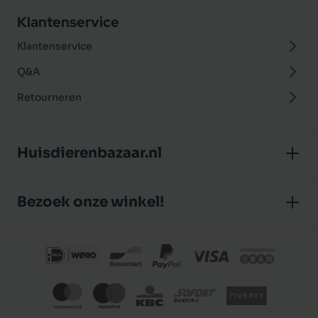
Klantenservice
Klantenservice
Q&A
Retourneren
Huisdierenbazaar.nl
Over ons
Bezoek onze winkel!
Onze winkel
Huisdierenbazaar
Algemene voorwaarden
J.P. Poelstraat 8
Klantbeoordelingen
1483 GC De Rijp (Noord-Holland)
Privacybeleid
Nederland