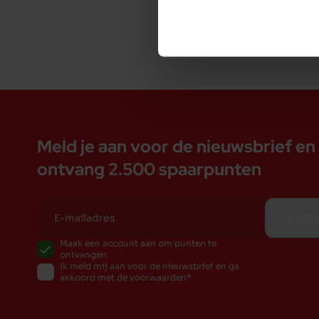
De voordelen van Garden Bites bij Duvo:
Lekkere vegetarische kauwsnack
Glutenvrij, licht verteerbaar geschikt voor hond
Door de speciale vorm wordt spelenderwijs het
Verrijkt met natuurlijke muntolie voor een friss
55% zoete aardappel: rijk aan oa. vitamines, calci
Meld je aan voor de nieuwsbrief en
ontvang 2.500 spaarpunten
Inschr
Maak een account aan om punten te
ontvangen
Ik meld mij aan voor de nieuwsbrief en ga
akkoord met de voorwaarden