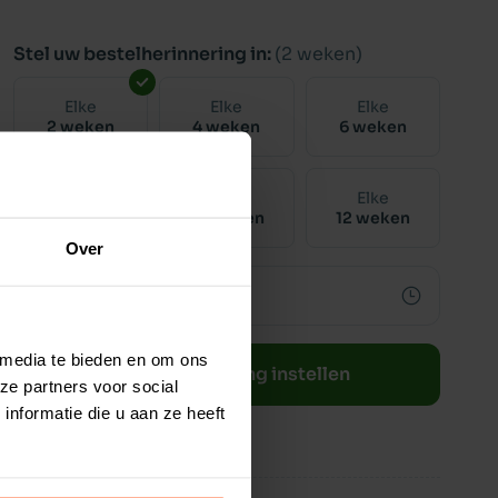
Stel uw bestelherinnering in:
(2 weken)
Elke
Elke
Elke
2 weken
4 weken
6 weken
Elke
Elke
Elke
8 weken
10 weken
12 weken
Over
 media te bieden en om ons
Bestelherinnering instellen
ze partners voor social
nformatie die u aan ze heeft