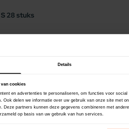
 S 28 stuks
 ideale beloning of tussendoortje voor uw
te aardappel. Zoete aardappelen zijn een
zijn rijk aan oa. vitamines, calcium en ijzer.
 tandvlees gemasseerd en de tanden gereinigd.
Details
r een frisse adem. De snacks zijn 100%
zeer geschikt zijn voor honden met allergieën.
 van cookies
onweerstaanbaar!
ent en advertenties te personaliseren, om functies voor social
. Ook delen we informatie over uw gebruik van onze site met on
n verschillende kleuren.
e. Deze partners kunnen deze gegevens combineren met andere i
erzameld op basis van uw gebruik van hun services.
,5% paprika), plantaardige bijproducten,
 muntolie).