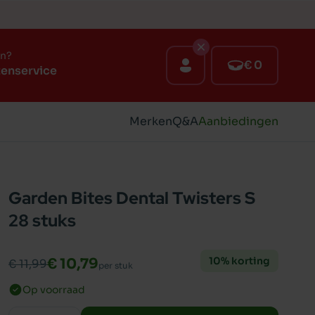
en?
€ 0
tenservice
Merken
Q&A
Aanbiedingen
Garden Bites Dental Twisters S
28 stuks
10% korting
€ 10,79
€ 11,99
per stuk
Op voorraad