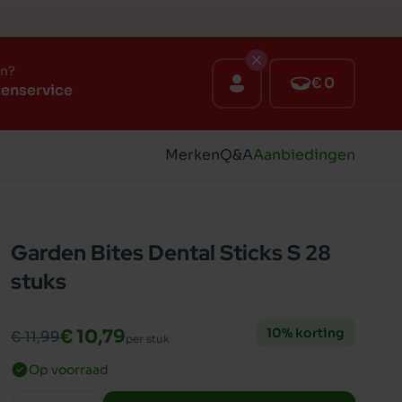
en?
€ 0
tenservice
Merken
Q&A
Aanbiedingen
Garden Bites Dental Sticks S 28
stuks
10% korting
€ 10,79
€ 11,99
per stuk
Op voorraad