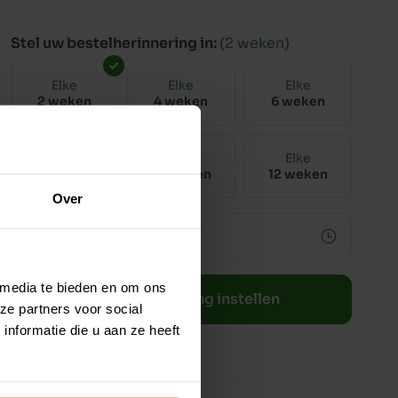
Stel uw bestelherinnering in:
(2 weken)
Elke
Elke
Elke
2 weken
4 weken
6 weken
Elke
Elke
Elke
8 weken
10 weken
12 weken
Over
 media te bieden en om ons
Bestelherinnering instellen
ze partners voor social
nformatie die u aan ze heeft