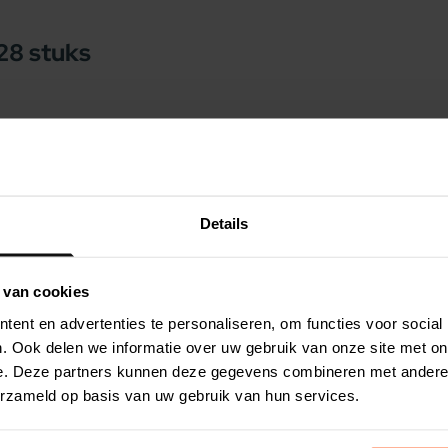
28 stuks
 ideale beloning of tussendoortje voor uw
te aardappel. Zoete aardappelen zijn een
zijn rijk aan oa. vitamines, calcium en ijzer.
 tandvlees gemasseerd en de tanden gereinigd.
Details
r een frisse adem. De snacks zijn 100%
zeer geschikt zijn voor honden met allergieën.
 van cookies
onweerstaanbaar!
ent en advertenties te personaliseren, om functies voor social
. Ook delen we informatie over uw gebruik van onze site met on
n verschillende kleuren.
e. Deze partners kunnen deze gegevens combineren met andere i
erzameld op basis van uw gebruik van hun services.
,5% paprika), plantaardige bijproducten,
 muntolie).