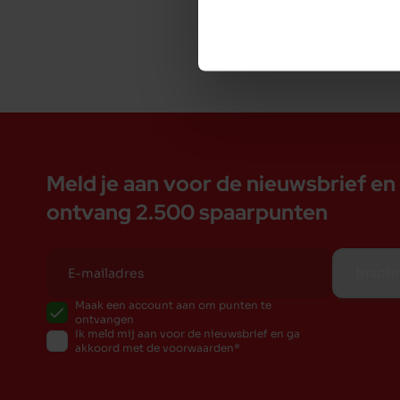
De voordelen van Garden Bites bij Duvo:
Lekkere vegetarische kauwsnack
Glutenvrij, licht verteerbaar geschikt voor hond
Door de speciale vorm wordt spelenderwijs het
Verrijkt met natuurlijke muntolie voor een friss
55% zoete aardappel: rijk aan oa. vitamines, calci
Meld je aan voor de nieuwsbrief en
ontvang 2.500 spaarpunten
Inschr
Maak een account aan om punten te
ontvangen
Ik meld mij aan voor de nieuwsbrief en ga
akkoord met de voorwaarden