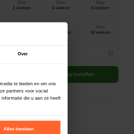
Elke
Elke
Elke
2 weken
4 weken
6 weken
Elke
Elke
Elke
8 weken
10 weken
12 weken
Over
Bestelherinnering instellen
 media te bieden en om ons
ze partners voor social
nformatie die u aan ze heeft
Alles toestaan