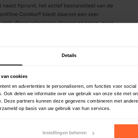
naast fipronil, het actief bestanddeel van de
Frontline Combo® biedt daarom een zeer
 niet alleen volwassen vlooien en teken, maar
ieren en larven van vlooien. Zo kunnen er zich
t de besmettingsdruk in de leefomgeving van
Details
 lichaamsgewicht:
natie met teken en/of bijtende luizen.
ocephalides spp.).
 van cookies
staties met volwassen vlooien houdt
ent en advertenties te personaliseren, om functies voor social
gvuldiging van vlooien door inhibitie van de
. Ook delen we informatie over uw gebruik van onze site met on
arven en poppen (larvicide werking) afkomstig
e. Deze partners kunnen deze gegevens combineren met andere i
erzameld op basis van uw gebruik van hun services.
looien gedurende 8 weken na toediening.
 ricinus, Dermacentor variabilis, Dermacentor
Instellingen beheren
werking tot 4 weken tegen teken.