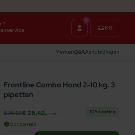
en?
€ 0
tenservice
Merken
Q&A
Aanbiedingen
Frontline Combo Hond 2-10 kg. 3
pipetten
10% korting
€ 26,42
€ 29,36
per stuk
Op voorraad