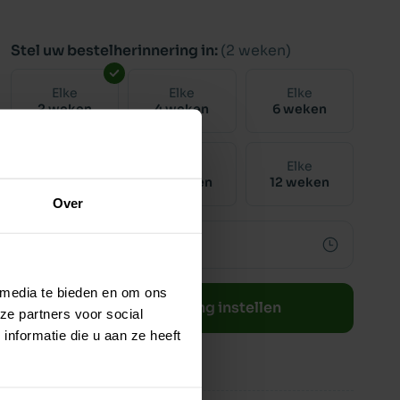
Stel uw bestelherinnering in:
(2 weken)
Elke
Elke
Elke
2 weken
4 weken
6 weken
Elke
Elke
Elke
8 weken
10 weken
12 weken
Over
 media te bieden en om ons
Bestelherinnering instellen
ze partners voor social
nformatie die u aan ze heeft