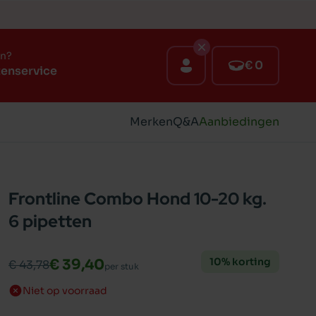
en?
€ 0
tenservice
Merken
Q&A
Aanbiedingen
Frontline Combo Hond 10-20 kg.
6 pipetten
10% korting
€ 39,40
€ 43,78
per stuk
Niet op voorraad