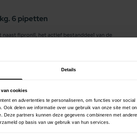
g. 6 pipetten
naast fipronil, het actief bestanddeel van de
Frontline Combo® biedt daarom een zeer
 niet alleen volwassen vlooien en teken, maar
ieren en larven van vlooien. Zo kunnen er zich
t de besmettingsdruk in de leefomgeving van
Details
g lichaamsgewicht:
 van cookies
natie met teken en/of bijtende luizen.
ent en advertenties te personaliseren, om functies voor social
ocephalides spp.).
. Ook delen we informatie over uw gebruik van onze site met on
staties met volwassen vlooien houdt
e. Deze partners kunnen deze gegevens combineren met andere i
gvuldiging van vlooien door inhibitie van de
erzameld op basis van uw gebruik van hun services.
arven en poppen (larvicide werking) afkomstig