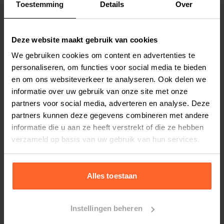
Toestemming
Details
Over
Productspecificaties
Stel uw bestelherinnering in:
(2 weken)
Deze website maakt gebruik van cookies
Elke
Elke
Elke
We gebruiken cookies om content en advertenties te
2 weken
4 weken
6 weken
personaliseren, om functies voor social media te bieden
en om ons websiteverkeer te analyseren. Ook delen we
Elke
Elke
Elke
informatie over uw gebruik van onze site met onze
8 weken
10 weken
12 weken
partners voor social media, adverteren en analyse. Deze
partners kunnen deze gegevens combineren met andere
informatie die u aan ze heeft verstrekt of die ze hebben
verzameld op basis van uw gebruik van hun services.
Bestelherinnering instellen
Alles toestaan
Instellingen beheren