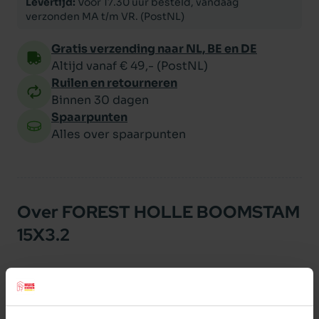
Levertijd:
Voor 17.30 uur besteld, vandaag
verzonden MA t/m VR. (PostNL)
Gratis verzending naar NL, BE en DE
Altijd vanaf € 49,- (PostNL)
Ruilen en retourneren
Binnen 30 dagen
Spaarpunten
Alles over spaarpunten
Over FOREST HOLLE BOOMSTAM
15X3.2
Forest holle boomstam.