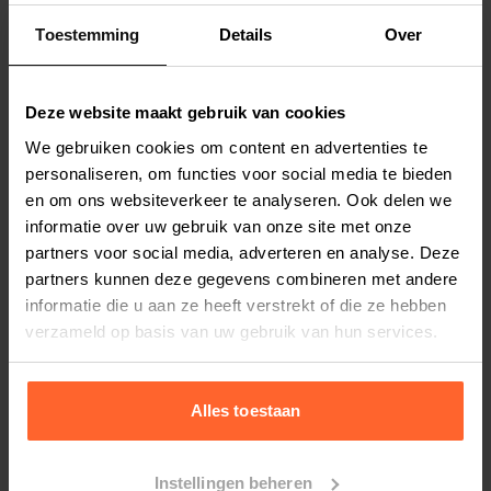
Toestemming
Details
Over
Productspecificaties
Deze website maakt gebruik van cookies
Stel uw bestelherinnering in:
(2 weken)
We gebruiken cookies om content en advertenties te
Elke
Elke
Elke
personaliseren, om functies voor social media te bieden
2 weken
4 weken
6 weken
en om ons websiteverkeer te analyseren. Ook delen we
informatie over uw gebruik van onze site met onze
Elke
Elke
Elke
partners voor social media, adverteren en analyse. Deze
8 weken
10 weken
12 weken
partners kunnen deze gegevens combineren met andere
informatie die u aan ze heeft verstrekt of die ze hebben
verzameld op basis van uw gebruik van hun services.
Bestelherinnering instellen
Alles toestaan
Instellingen beheren