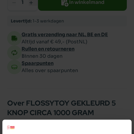
In winkelmand
Levertijd:
1-3 werkdagen
Gratis verzending naar NL, BE en DE
Altijd vanaf € 49,- (PostNL)
Ruilen en retourneren
Binnen 30 dagen
Spaarpunten
Alles over spaarpunten
Over FLOSSYTOY GEKLEURD 5
KNOP CIRCA 1000 GRAM
Flossytouw 5 knopen. Gekleurd. Assorti.