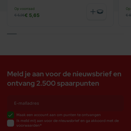
Op voorraad
Op
€ 5,65
€ 5,95
€ 6
Meld je aan voor de nieuwsbrief en
ontvang 2.500 spaarpunten
Maak een account aan om punten te ontvangen
Ik meld mij aan voor de nieuwsbrief en ga akkoord met de
voorwaarden