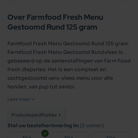
Over Farmfood Fresh Menu
Gestoomd Rund 125 gram
Farmfood Fresh Menu Gestoomd Rund 125 gram.
Farmfood Fresh Menu Gestoomd Rundvlees is
gebaseerd op de samenstellingen van Farm Food
fresh diepvries. Het is een compleet en
zachtgestoomd vers-vlees menu voor alle
honden, van pup tot senior.
De gebruikte dierlijke ingredienten in Farmfood
Lees meer
Fresh gestoomd komen van dieren die voor
menselijke consumpitie zijn goedgekeurd. Er
Productspecificaties
wordt geen kip of ander pluimvee toegevoegd
Stel uw bestelherinnering in:
(2 weken)
en is glutenvrij en bevat geen bot. Farmfood
Elke
Elke
Elke