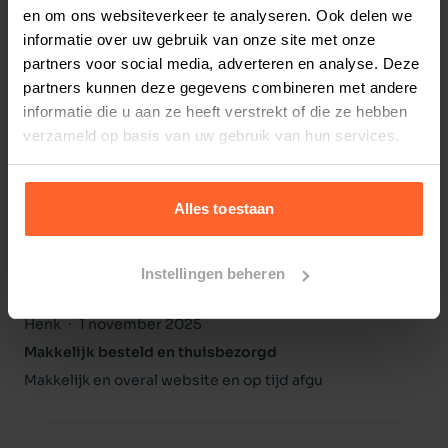
en om ons websiteverkeer te analyseren. Ook delen we
3
0
beoordelingen
2
0
beoordelingen
informatie over uw gebruik van onze site met onze
1
0
beoordelingen
partners voor social media, adverteren en analyse. Deze
partners kunnen deze gegevens combineren met andere
informatie die u aan ze heeft verstrekt of die ze hebben
verzameld op basis van uw gebruik van hun services.
Miranda
5 november 2025
Netjes verstuurd
Ik heb mijn bestelling netjes en keurig verpakt
Alles toestaan
ontvangen en lief dat er een snack voor mijn hondjes bij
zat, top geregeld ik ga hier vaker bestellen
Instellingen beheren
Henk
1 november 2025
Makkelijk besteld en thuisbezorgd
Makkelijk en overal website en op tijd afgu