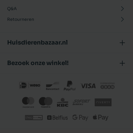
Q&A
Retourneren
Huisdierenbazaar.nl
Over ons
Bezoek onze winkel!
Onze winkel
Huisdierenbazaar
Algemene voorwaarden
J.P. Poelstraat 8
Klantbeoordelingen
1483 GC De Rijp (Noord-Holland)
Privacybeleid
Nederland