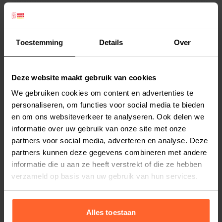
Farm Food bevat geen kunstmatige
toevoegingen of stoffen zoals chemische
Productreviews
antioxidanten (Ethoxyquin, BHT en of BHA),
9.0
/10
Toestemming
Details
Over
conserveringsmiddelen of bindmiddelen. Farm
Beoordelingen
(1 beoordeling)
Food is 100% natuurlijk en bevat geen kleur-,
geur- en smaakstoffen of kunstmatige
5
1
beoordeling
Deze website maakt gebruik van cookies
4
0
beoordelingen
antioxydanten en conserveringsmiddelen. Bij de
We gebruiken cookies om content en advertenties te
3
0
beoordelingen
bereiding van Farm Food HE wordt uitsluitend
2
personaliseren, om functies voor social media te bieden
0
beoordelingen
gebruik gemaakt van vleesmeel en vet van
1
0
beoordelingen
en om ons websiteverkeer te analyseren. Ook delen we
rundvlees en niet van gevogelte zoals kip.
informatie over uw gebruik van onze site met onze
partners voor social media, adverteren en analyse. Deze
Zogenaamde bijprodukten (zoals o.a. kip)
partners kunnen deze gegevens combineren met andere
worden in Farm Food HE niet verwerkt. Ook onze
Harry
22 januari 2026
informatie die u aan ze heeft verstrekt of die ze hebben
andere producten zullen nooit kip producten
Alles naar wens
verzameld op basis van uw gebruik van hun services.
bevatten.
Alles naar wens afgehandeld
De afgelopen 25 jaar heeft meer dan bewezen
dat Farm Food HE uitermate geschikt is voor
Alles toestaan