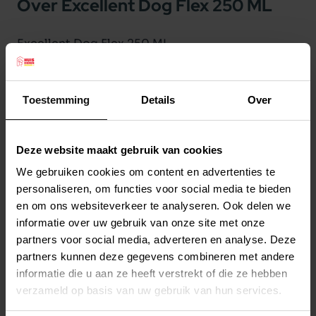
Over Excellent Dog Flex 250 ML
Excellent Dog Flex 250 ML
Dog Flex is perfect voor de smering van soepele
gewrichten en voor stevige pezen, botten en
Toestemming
Details
Over
banden!
Aanvullend diervoeder voor honden.
Dog Flex
bevat MSM, gehydrolyseerd Collageen
Deze website maakt gebruik van cookies
type II, Glucosamine (HCL), Chondroïtinesulfaat,
Lees meer
We gebruiken cookies om content en advertenties te
Vitamine C en lichaamseigen smeerstof
personaliseren, om functies voor social media te bieden
Hyaluronzuur.
en om ons websiteverkeer te analyseren. Ook delen we
Productspecificaties
Dog Flex
verstevigt de pezen, banden en
informatie over uw gebruik van onze site met onze
Stel uw bestelherinnering in:
(2 weken)
partners voor social media, adverteren en analyse. Deze
ondersteunt het behoud van kraakbeen.
partners kunnen deze gegevens combineren met andere
Elke
Elke
Elke
Dog Flex
is zeer geschikt als onderhoud voor
2 weken
4 weken
6 weken
informatie die u aan ze heeft verstrekt of die ze hebben
honden op hogere leeftijd.
verzameld op basis van uw gebruik van hun services.
Collageen werkt snel in op gewrichten met
Elke
Elke
Elke