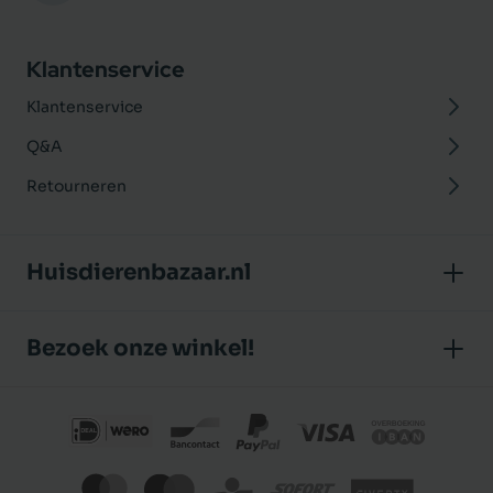
Klantenservice
Klantenservice
Q&A
Retourneren
Huisdierenbazaar.nl
Over ons
Bezoek onze winkel!
Onze winkel
Huisdierenbazaar
Algemene voorwaarden
J.P. Poelstraat 8
Klantbeoordelingen
1483 GC De Rijp (Noord-Holland)
Privacybeleid