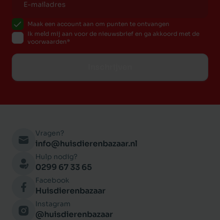
Maak een account aan om punten te ontvangen
Ik meld mij aan voor de nieuwsbrief en ga akkoord met de
voorwaarden
Inschrijven
Vragen?
info@huisdierenbazaar.nl
Hulp nodig?
0299 67 33 65
Facebook
Huisdierenbazaar
Instagram
@huisdierenbazaar