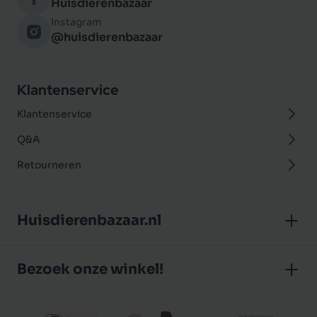
Huisdierenbazaar
Instagram
@huisdierenbazaar
Klantenservice
Klantenservice
Q&A
Retourneren
Huisdierenbazaar.nl
Over ons
Bezoek onze winkel!
Onze winkel
Huisdierenbazaar
Algemene voorwaarden