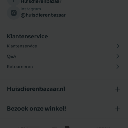
Huisdierenbazaar
Instagram
@huisdierenbazaar
Klantenservice
Klantenservice
Q&A
Retourneren
Huisdierenbazaar.nl
Over ons
Bezoek onze winkel!
Onze winkel
Huisdierenbazaar
Algemene voorwaarden