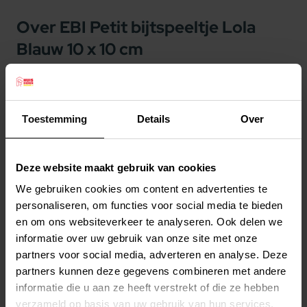
Over EBI Petit bijtspeeltje Lola
Blauw 10 x 10 cm
EBI Petit bijtspeeltje Lola Blauw 10 x 10 cm
Specificaties: Bijtspeelgoed voor honden bij de
Toestemming
Details
Over
tandenwissel
Duurzaam TPE rubber - scheurbestendig
Veilig, bevat geen BPA en is vaatwasbestendig
Deze website maakt gebruik van cookies
Goede grip & zichtbare kleur
We gebruiken cookies om content en advertenties te
Voor puppy's en kleine honden
personaliseren, om functies voor social media te bieden
Lees meer
Omschrijving: EBI hondenspeeldgoed Lola van
en om ons websiteverkeer te analyseren. Ook delen we
informatie over uw gebruik van onze site met onze
Petit is een bijtspeeltje voor kleine honden en
Productspecificaties
partners voor social media, adverteren en analyse. Deze
puppy’s die tandjes krijgen. Net als bij baby’s
Stel uw bestelherinnering in:
(2 weken)
partners kunnen deze gegevens combineren met andere
raakt het tandvlees van pups geïrriteerd bij het
informatie die u aan ze heeft verstrekt of die ze hebben
Elke
Elke
Elke
tanden krijgen of de tandenwissel. Als gevolg
verzameld op basis van uw gebruik van hun services.