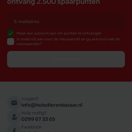
ontvang 2.500 spaarpunten
Maak een account aan om punten te ontvangen
Ik meld mij aan voor de nieuwsbrief en ga akkoord met de
voorwaarden
Inschrijven
Vragen?
info@huisdierenbazaar.nl
Hulp nodig?
0299 67 33 65
Facebook