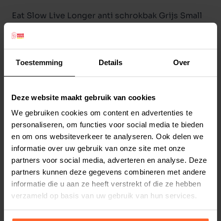
Eat Slow Live Longer anti schrokbak Grijs Small
Snel en gehaast eten, zoals schrokken, kan
resulteren in een maagtorsie en/of overgewicht.
Symptomen van maagtorsie zijn: Een verhoogde
Toestemming
Details
Over
speekselproductie, het uitzetten van de
buikholte en loos braken. Daarnaast krijgt een
Deze website maakt gebruik van cookies
hond veel lucht binnen wanneer hij schrokt, dit
Lees meer
leidt tot winderigheid.
We gebruiken cookies om content en advertenties te
personaliseren, om functies voor social media te bieden
Met de
Eat Slow Live Longer
voerbak zal uw
Productspecificaties
en om ons websiteverkeer te analyseren. Ook delen we
hond beter kauwen wat een positieve bijdrage
Stel uw bestelherinnering in:
(2 weken)
informatie over uw gebruik van onze site met onze
heeft op de gezondheid van het gebit.
partners voor social media, adverteren en analyse. Deze
Elke
Elke
Elke
Doorsnee maat S: 20,5 cm.
partners kunnen deze gegevens combineren met andere
2 weken
4 weken
6 weken
Standaard is de Eat Slow anti schrokbak
informatie die u aan ze heeft verstrekt of die ze hebben
voorzien van 5 anti slib voetjes.
verzameld op basis van uw gebruik van hun services.
Elke
Elke
Elke
8 weken
10 weken
12 weken