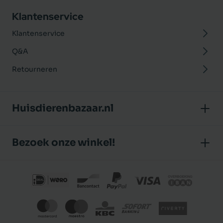
Klantenservice
Klantenservice
Q&A
Retourneren
Huisdierenbazaar.nl
Over ons
Bezoek onze winkel!
Onze winkel
Huisdierenbazaar
Algemene voorwaarden
J.P. Poelstraat 8
Klantbeoordelingen
1483 GC De Rijp (Noord-Holland)
Privacybeleid
Nederland