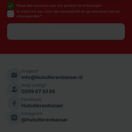
Maak een account aan om punten te ontvangen
Ik meld mij aan voor de nieuwsbrief en ga akkoord met de
voorwaarden
Inschrijven
Vragen?
info@huisdierenbazaar.nl
Hulp nodig?
0299 67 33 65
Facebook
Huisdierenbazaar
Instagram
@huisdierenbazaar