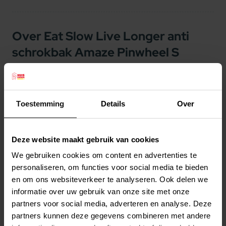
Over Eat Slow Live Longer anti
schrokbak Amaze Pinwheel S
Blauw
Eat Slow Live Longer anti schrokbak Amaze
Toestemming
Details
Over
Pinwheel S Blauw
Snel en gehaast eten, zoals schrokken, kan
resulteren in een maagtorsie en/of overgewicht.
Deze website maakt gebruik van cookies
Symptomen van maagtorsie zijn: Een verhoogde
We gebruiken cookies om content en advertenties te
speekselproductie, het uitzetten van de
personaliseren, om functies voor social media te bieden
en om ons websiteverkeer te analyseren. Ook delen we
buikholte en loos braken. Daarnaast krijgt een
Lees meer
informatie over uw gebruik van onze site met onze
hond veel lucht binnen wanneer hij schrokt, dit
partners voor social media, adverteren en analyse. Deze
leidt tot winderigheid.
Productspecificaties
partners kunnen deze gegevens combineren met andere
Met de
Eat Slow Live Longer
Amaze Pinwheel