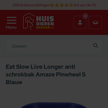
23849 beoordelingen
9,6 van de 10
Menu
Zoeken
Eat Slow Live Longer anti
schrokbak Amaze Pinwheel S
Blauw