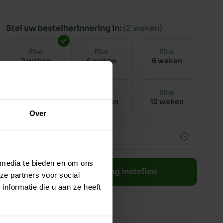
Stel uw bestelherinnering in:
(2 weken)
Elke
Elke
Elke
2 weken
4 weken
6 weken
Elke
Elke
Elke
8 weken
10 weken
12 weken
Over
 media te bieden en om ons
Bestelherinnering instellen
ze partners voor social
nformatie die u aan ze heeft