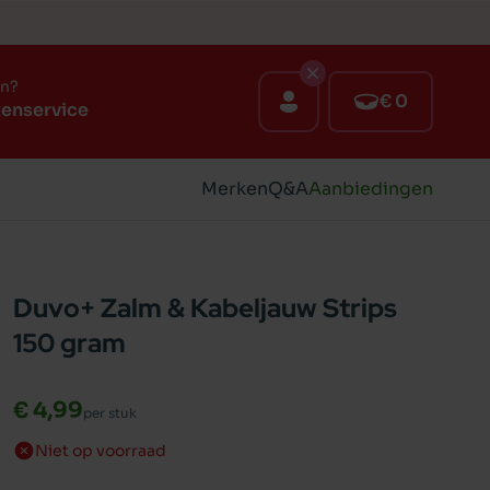
en?
€ 0
tenservice
Merken
Q&A
Aanbiedingen
Duvo+ Zalm & Kabeljauw Strips
150 gram
€ 4,99
per stuk
Niet op voorraad