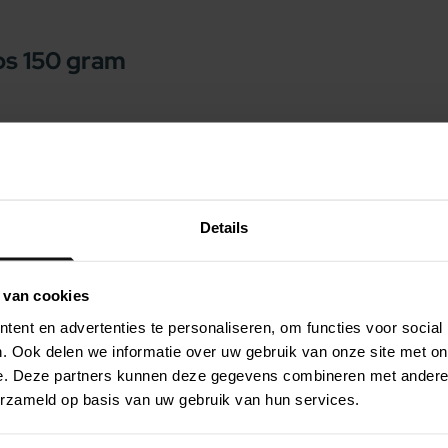
ps 150 gram
nden en hun baasjes blij. Deze lekkere snacks
ega-3 gehalte en een laag vetgehalte. Deze
or honden. Maar niet te veel snoepen! :-)
 dagelijkse menu van uw hond. Heeft uw hond
Details
gevoelige maag dan zijn de fish! snacks een
 van cookies
basis van zalm &amp; kabeljauwhuid
ent en advertenties te personaliseren, om functies voor social
n huid
. Ook delen we informatie over uw gebruik van onze site met on
e. Deze partners kunnen deze gegevens combineren met andere i
erzameld op basis van uw gebruik van hun services.