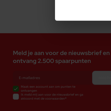
Meld je aan voor de nieuwsbrief en
ontvang 2.500 spaarpunten
Inschr
Maak een account aan om punten te
ontvangen
Ik meld mij aan voor de nieuwsbrief en ga
akkoord met de voorwaarden