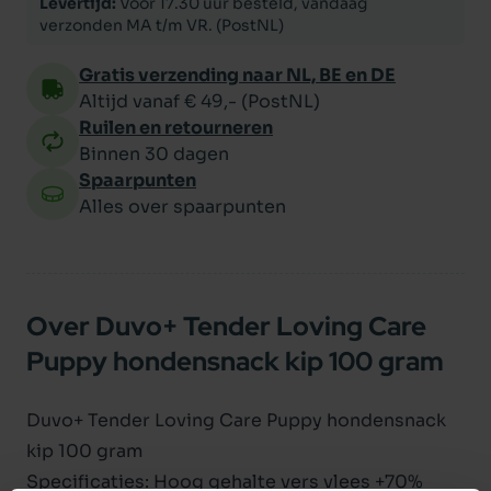
Levertijd:
Voor 17.30 uur besteld, vandaag
verzonden MA t/m VR. (PostNL)
Gratis verzending naar NL, BE en DE
Altijd vanaf € 49,- (PostNL)
Ruilen en retourneren
Binnen 30 dagen
Spaarpunten
Alles over spaarpunten
Over Duvo+ Tender Loving Care
Puppy hondensnack kip 100 gram
Duvo+ Tender Loving Care Puppy hondensnack
kip 100 gram
Specificaties: Hoog gehalte vers vlees +70%