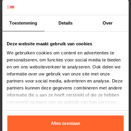
Geen kunstmatige aroma's of kleurstoffen
Geproduceerd in de EU
Glutenvrij, GGO-vrij en hypoallergeen
Toestemming
Details
Over
Ideale trainingssnack
Lees meer
Omschrijving: De Tender Loving Care of TLC
Deze website maakt gebruik van cookies
snacks van Duvo+ zijn heerlijk zachte en
Productspecificaties
We gebruiken cookies om content en advertenties te
smakelijke pmium hondensnacks. Ze zijn
Stel uw bestelherinnering in:
(2 weken)
personaliseren, om functies voor social media te bieden
geproduceerd in de EU en ze bevatten geen
en om ons websiteverkeer te analyseren. Ook delen we
Elke
Elke
Elke
kunstmatige kleurstoffen of aroma's. Deze
informatie over uw gebruik van onze site met onze
2 weken
4 weken
6 weken
glutenvrije variant met kip bevat meer dan 70%
partners voor social media, adverteren en analyse. Deze
vers vlees, maar ook rijst en oregano-olie voor
partners kunnen deze gegevens combineren met andere
Elke
Elke
Elke
informatie die u aan ze heeft verstrekt of die ze hebben
8 weken
10 weken
12 weken
een optimale textuur en smaak. Het zijn de ideale
verzameld op basis van uw gebruik van hun services.
trainingssnacks, GGO-vrij en hypoallergeen. TLC
is geschikt voor alle hondenrassen vanaf 6
maand.
Alles toestaan