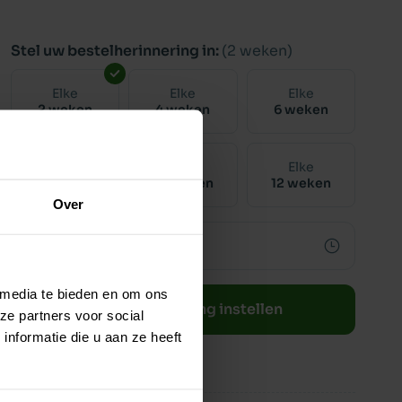
Stel uw bestelherinnering in:
(2 weken)
Elke
Elke
Elke
2 weken
4 weken
6 weken
Elke
Elke
Elke
8 weken
10 weken
12 weken
Over
 media te bieden en om ons
Bestelherinnering instellen
ze partners voor social
nformatie die u aan ze heeft