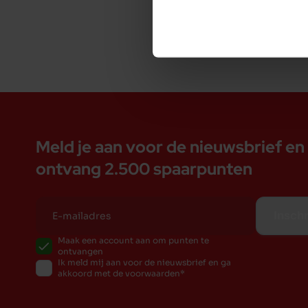
Meld je aan voor de nieuwsbrief en
ontvang 2.500 spaarpunten
Inschr
Maak een account aan om punten te
ontvangen
Ik meld mij aan voor de nieuwsbrief en ga
akkoord met de voorwaarden