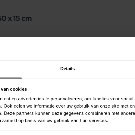
0 x 15 cm
 honden en baasjes. Supersterk nylon om op te
ij de kleuren is het speelgoed extra goed
r, een echt stevig speeltje!
:
Details
 van cookies
ent en advertenties te personaliseren, om functies voor social
. Ook delen we informatie over uw gebruik van onze site met on
e. Deze partners kunnen deze gegevens combineren met andere i
erzameld op basis van uw gebruik van hun services.