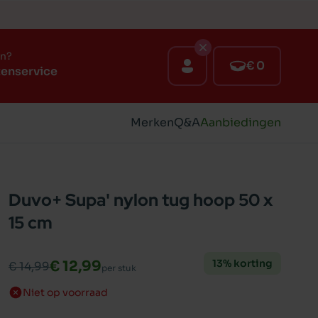
en?
€ 0
tenservice
Merken
Q&A
Aanbiedingen
Duvo+ Supa' nylon tug hoop 50 x
15 cm
13% korting
€ 12,99
€ 14,99
per stuk
Niet op voorraad