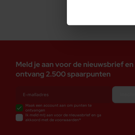
- Appelgeur
- Super economisch. Met 5 liter doet u ongevee
- Licht in gewicht en niet giftig
- Schone pootjes
- Gebruikte vulling mag in de groene container
Inhoud 5 Liter
Meld je aan voor de nieuwsbrief en
ontvang 2.500 spaarpunten
Inschr
Maak een account aan om punten te
ontvangen
Ik meld mij aan voor de nieuwsbrief en ga
akkoord met de voorwaarden