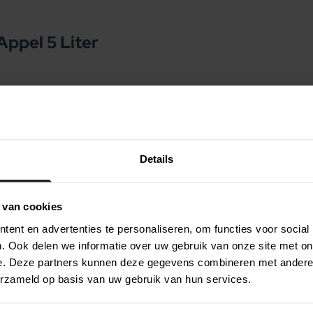
Appel 5 Liter
uct en dus niet gevaarlijk voor uw huisdier. De
jk in gebruik. De kattenbakvulling absorbeert
Bovendien neutraliseert de silica alle vieze
zorgt voor een aangename leefomgeving voor
Details
voor uw kat en veroorzaken geen stof wanneer
 van cookies
ent en advertenties te personaliseren, om functies voor social
. Ook delen we informatie over uw gebruik van onze site met on
e. Deze partners kunnen deze gegevens combineren met andere i
men
erzameld op basis van uw gebruik van hun services.