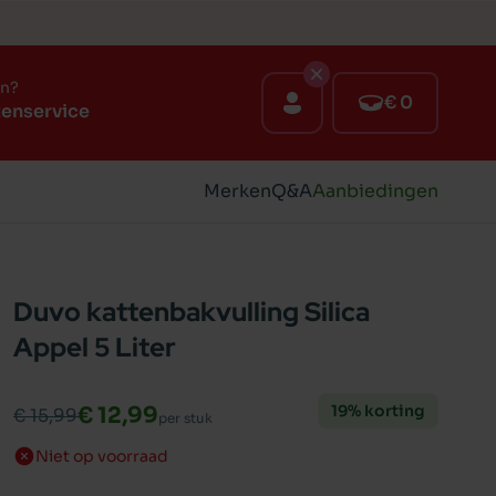
en?
€ 0
tenservice
Merken
Q&A
Aanbiedingen
Duvo kattenbakvulling Silica
Appel 5 Liter
19% korting
€ 12,99
€ 15,99
per stuk
Niet op voorraad