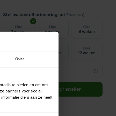
Stel uw bestelherinnering in:
(2 weken)
Elke
Elke
Elke
2 weken
4 weken
6 weken
Elke
Elke
Elke
8 weken
10 weken
12 weken
Over
 media te bieden en om ons
Bestelherinnering instellen
ze partners voor social
nformatie die u aan ze heeft