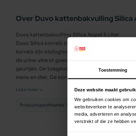
Over Duvo kattenbakvulling Silica 
Duvo kattenbakvulling Silica Appel 5 Liter
Duvo Silica korrels zijn een 100% natuurlijk prod
korrels zijn biologisch afbreekbaar en gemakkeli
de urine uiterst goed en gaat hierdoor lang mee. 
geurtjes. De toegevoegde appelgeur is fris en 
Toestemming
mens en dier. De korrels voelen aangenaam aan 
hij in zijn bak krabt.
Lees meer
Deze website maakt gebruik
De voordelen van Duvo Silica korels:.
We gebruiken cookies om cont
- Hoge absorptie
Productspecificaties
websiteverkeer te analyseren
- 100% natuurlijk product
media, adverteren en analys
- Urine wordt binnen enkele seconden opgeno
verstrekt of die ze hebben v
- Neutraliseeert alle onaangename geuren