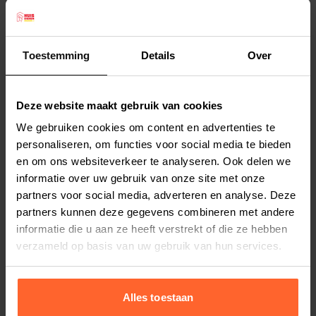
Duvo+. De kleurrijke hals- en leibanden met LED
verlichting garanderen een optimale
zichtbaarheid in het donker om er samen met uw
Toestemming
Details
Over
hond veilig op uit te trekken. Praktisch in
Lees meer
gebruik, aanpasbaar op maat van uw hond en
Deze website maakt gebruik van cookies
bovendien oplaadbaar via USB.
Productspecificaties
We gebruiken cookies om content en advertenties te
Specificaties Duvo+ veiligheidshalsband:
Stel uw bestelherinnering in:
(2 weken)
personaliseren, om functies voor social media te bieden
Knipper- en constant licht (LED)
en om ons websiteverkeer te analyseren. Ook delen we
Elke
Elke
Elke
Lichtduur: constant licht: +/- 5 uren /
informatie over uw gebruik van onze site met onze
2 weken
4 weken
6 weken
knipperlicht: +/- 8 uren
partners voor social media, adverteren en analyse. Deze
Hoge zichtbaarheid tot op 500 m
partners kunnen deze gegevens combineren met andere
Elke
Elke
Elke
informatie die u aan ze heeft verstrekt of die ze hebben
8 weken
10 weken
12 weken
USB oplaadbaar
verzameld op basis van uw gebruik van hun services.
Aanpasbare maat
Alles toestaan