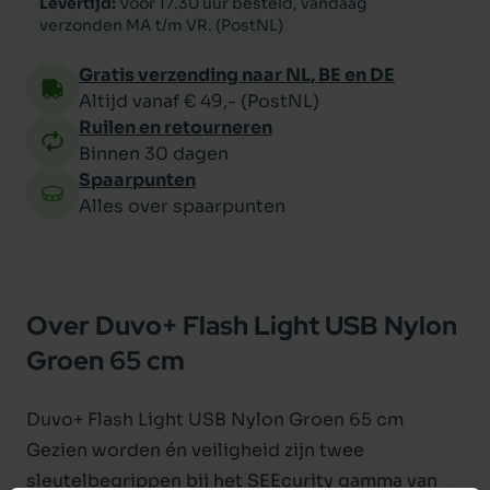
Levertijd:
Voor 17.30 uur besteld, vandaag
verzonden MA t/m VR. (PostNL)
Gratis verzending naar NL, BE en DE
Altijd vanaf € 49,- (PostNL)
Ruilen en retourneren
Binnen 30 dagen
Spaarpunten
Alles over spaarpunten
Over Duvo+ Flash Light USB Nylon
Groen 65 cm
Duvo+ Flash Light USB Nylon Groen 65 cm
Gezien worden én veiligheid zijn twee
sleutelbegrippen bij het SEEcurity gamma van