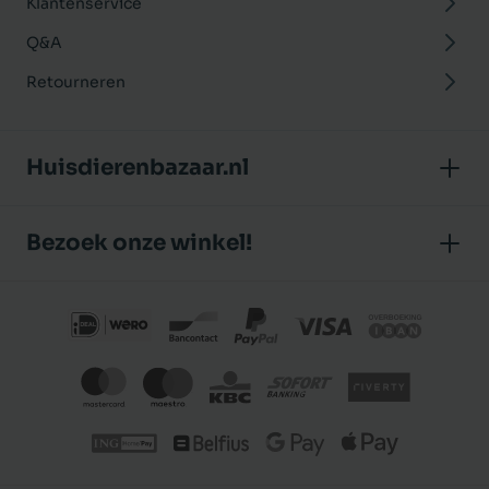
Klantenservice
Q&A
Retourneren
Huisdierenbazaar.nl
Over ons
Bezoek onze winkel!
Onze winkel
Huisdierenbazaar
Algemene voorwaarden
J.P. Poelstraat 8
Klantbeoordelingen
1483 GC De Rijp (Noord-Holland)
Privacybeleid
Nederland