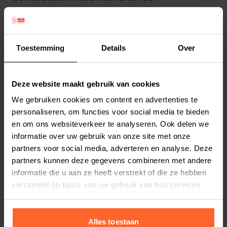
comfortabele uitstap met deze praktische en
lichte Duvo+ drinkfles. Ideaal voor trainingen,
wandelingen of op reis. Met een druk op de knop
Toestemming
Details
Over
geeft u uw hond ieder moment van de dag
schoon drinkwater. Het gebogen design is
Lees meer
ontworpen om uw hond op natuurlijke wijze te
Deze website maakt gebruik van cookies
laten drinken.
We gebruiken cookies om content en advertenties te
Productspecificaties
Honden drinken per dag ongeveer 40 tot 50 ml
personaliseren, om functies voor social media te bieden
Stel uw bestelherinnering in:
(2 weken)
en om ons websiteverkeer te analyseren. Ook delen we
water per kilo lichaamsgewicht. Met een gevulde
informatie over uw gebruik van onze site met onze
Elke
Elke
Elke
drinkfles voorkomt u uitdroging en verhitting.
2 weken
4 weken
6 weken
partners voor social media, adverteren en analyse. Deze
De drinkfles is lekvrij & vaatwasserbestendig.
partners kunnen deze gegevens combineren met andere
Met de handige lus kan je de fles gemakkelijk aan
Elke
Elke
Elke
informatie die u aan ze heeft verstrekt of die ze hebben
8 weken
10 weken
12 weken
een tas of riem bevestigen.
verzameld op basis van uw gebruik van hun services.
Afmeting: 28,5 x 6,5 x 6,5 cm
De kenmerken van de Duvo+ drinkfles:
Alles toestaan
Lichte & gebruiksvriendelijke drinkfles in