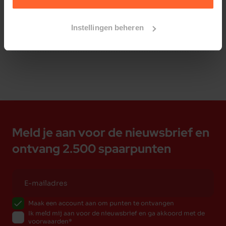
plastiek (ABS)
Bestelherinnering instellen
Lekvrij & vaatwasserbestendig
Instellingen beheren
Geschikt voor onderweg of trainingen
Met een druk op de knop op ieder moment
schoon drinkwater
Gebogen design op maat van de hond
Meld je aan voor de nieuwsbrief en
ontvang 2.500 spaarpunten
Maak een account aan om punten te ontvangen
Ik meld mij aan voor de nieuwsbrief en ga akkoord met de
voorwaarden