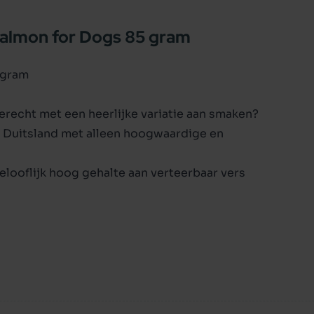
Salmon for Dogs 85 gram
 gram
erecht met een heerlijke variatie aan smaken?
in Duitsland met alleen hoogwaardige en
elooflijk hoog gehalte aan verteerbaar vers
Omega 3-vetzuren. Het assortiment bevat een
 vis, fruit en groenten die allemaal zorgvuldig
oegde bosbessen, appels en bramen zorgen
iële vezels voor een goede stoelgang. Zoete
on van koolhydraten met langzame afgifte om
s gemaakt met 100% recyclebare verpakking,
uden.