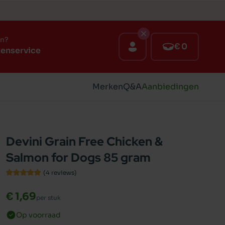
en?
€ 0
tenservice
Merken
Q&A
Aanbiedingen
Devini Grain Free Chicken &
Salmon for Dogs 85 gram
(4
reviews
)
€ 1,69
per stuk
Op voorraad