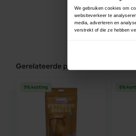
We gebruiken cookies om cont
B
websiteverkeer te analyseren
T
media, adverteren en analys
G
verstrekt of die ze hebben v
Gerelateerde producten
5% korting
5% kor