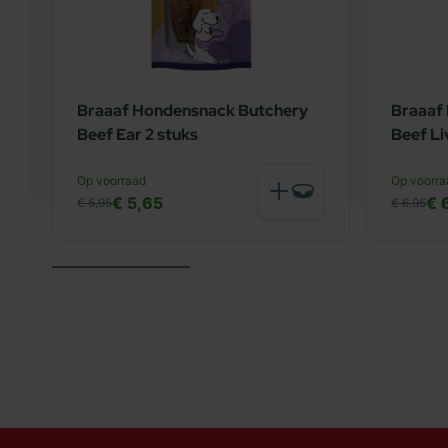
Braaaf Hondensnack Butchery
Braaaf
Beef Ear 2 stuks
Beef Li
Op voorraad
Op voorra
€ 5,65
€ 
€ 5,95
€ 6,95