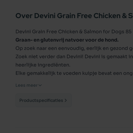
Over Devini Grain Free Chicken & 
Devini Grain Free Chicken & Salmon for Dogs 85
Graan- en glutenvrij natvoer voor de hond.
Op zoek naar een eenvoudig, eerlijk en gezond g
Zoek niet verder dan Devini! Devini is gemaakt 
heerlijke ingrediënten.
Elke gemakkelijk te voeden kuipje bevat een ong
vlees naast Groenlipmosselen die rijk zijn aan 
Lees meer
verscheidenheid aan verschillende soorten vlees,
zijn geselecteerd op hun voordelen. De toegev
Productspecificaties
voor een gezonde dosis antioxidanten en essent
Aardappel en Pompoen bieden een geweldige br
uw hond zijn dag door te laten gaan. Elke pot i
zodat u uw hond en de planeet gelukkig kunt ho