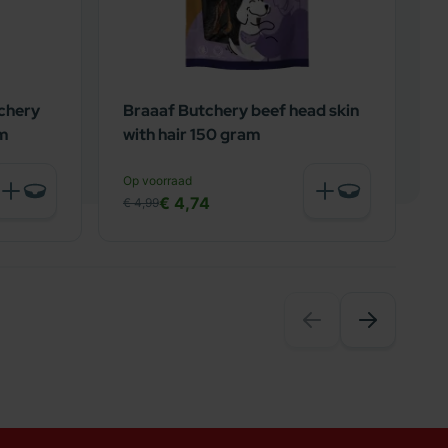
chery
Braaaf Butchery beef head skin
B
am
with hair 150 gram
L
N
Op voorraad
€
€ 4,74
€ 4,99