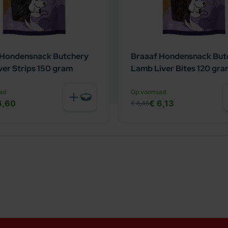
 Hondensnack Butchery
Braaaf Hondensnack But
ver Strips 150 gram
Lamb Liver Bites 120 gr
ad
Op voorraad
6,60
€ 6,13
€ 6,45