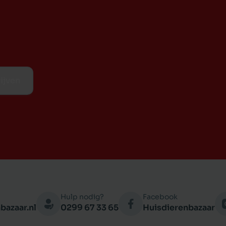
ijven
Hulp nodig?
Facebook
bazaar.nl
0299 67 33 65
Huisdierenbazaar