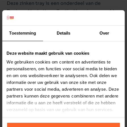
Deze zinken tray is een onderdeel van de
Designed by Lotte collectie. Voorzien van echte
lederen handvatten en een Designed by Lotte
print op het blad zelf. Deze tray is decoratief te
Toestemming
Details
Over
gebruiken maar ook functioneel als eventuele
onderlegger voor de eet- of drinkbak. Een
lifestyle item als uitbreiding bij uw andere
Deze website maakt gebruik van cookies
Lees meer
Designed by Lotte producten.
We gebruiken cookies om content en advertenties te
Kleur: zink.
personaliseren, om functies voor social media te bieden
Productspecificaties
Afmeting: 48 X 34 X 4 cm.
en om ons websiteverkeer te analyseren. Ook delen we
Stel uw bestelherinnering in:
(2 weken)
informatie over uw gebruik van onze site met onze
partners voor social media, adverteren en analyse. Deze
Elke
Elke
Elke
2 weken
4 weken
6 weken
partners kunnen deze gegevens combineren met andere
informatie die u aan ze heeft verstrekt of die ze hebben
Elke
Elke
Elke
verzameld op basis van uw gebruik van hun services.
8 weken
10 weken
12 weken