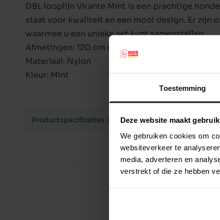
DBL looplijn Virante Mint is een prachtige hond
staat voor kwaliteit en een mooi design. Er zijn 
waarmee u een unieke set kunt samenstellen.
Afmetingen: 120 cm en 10 mm dik.
Materiaal: Nylon
Kleur: Mint
Toestemming
Productspecificaties
Deze website maakt gebruik
We gebruiken cookies om cont
websiteverkeer te analyseren
media, adverteren en analys
verstrekt of die ze hebben v