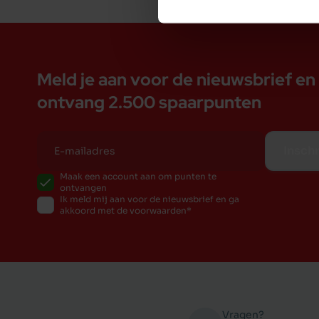
Meld je aan voor de nieuwsbrief en
ontvang 2.500 spaarpunten
Inschr
Maak een account aan om punten te
ontvangen
Ik meld mij aan voor de nieuwsbrief en ga
akkoord met de voorwaarden
Vragen?