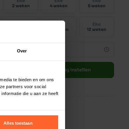
Elke
Elke
Elke
2 weken
4 weken
6 weken
Elke
Elke
Elke
8 weken
10 weken
12 weken
Over
Bestelherinnering instellen
 media te bieden en om ons
ze partners voor social
nformatie die u aan ze heeft
Alles toestaan