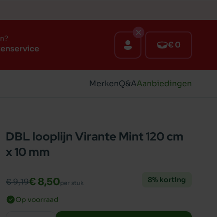
en?
€ 0
tenservice
Merken
Q&A
Aanbiedingen
DBL looplijn Virante Mint 120 cm
x 10 mm
8% korting
€ 8,50
€ 9,19
per stuk
Op voorraad