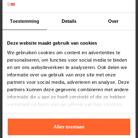
verkrijgbaar, waarmee u een unieke set kunt
samenstellen.
Toestemming
Details
Over
Afmetingen: 120 cm en 25 mm dik.
Lees meer
Materiaal: Nylon
Kleur: beige (twee tinten)
Deze website maakt gebruik van cookies
Productspecificaties
We gebruiken cookies om content en advertenties te
Stel uw bestelherinnering in:
(2 weken)
personaliseren, om functies voor social media te bieden
en om ons websiteverkeer te analyseren. Ook delen we
Elke
Elke
Elke
2 weken
4 weken
6 weken
informatie over uw gebruik van onze site met onze
partners voor social media, adverteren en analyse. Deze
Elke
Elke
Elke
partners kunnen deze gegevens combineren met andere
8 weken
10 weken
12 weken
informatie die u aan ze heeft verstrekt of die ze hebben
verzameld op basis van uw gebruik van hun services.
Alles toestaan
Bestelherinnering instellen