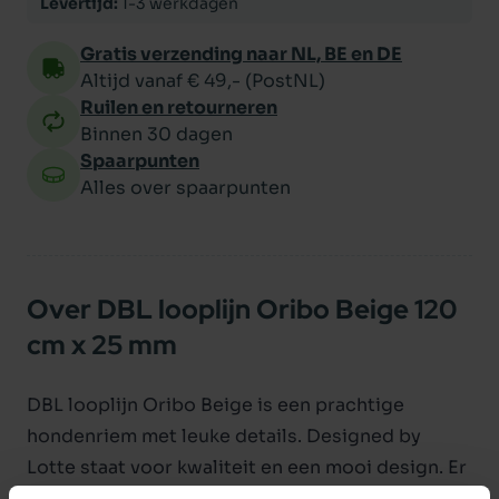
Levertijd:
1-3 werkdagen
Gratis verzending naar NL, BE en DE
Altijd vanaf € 49,- (PostNL)
Ruilen en retourneren
Binnen 30 dagen
Spaarpunten
Alles over spaarpunten
Over DBL looplijn Oribo Beige 120
cm x 25 mm
DBL looplijn Oribo Beige is een prachtige
hondenriem met leuke details. Designed by
Lotte staat voor kwaliteit en een mooi design. Er
zijn ook halsbanden in de Oribo serie