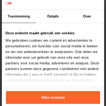
merkplaatje en goede sluiting met kliksysteem.
Er zijn ook looplijnen in de Virante serie
Toestemming
Details
Over
verkrijgbaar, waarmee u een unieke set kunt
Lees meer
samenstellen.
Afmetingen: 20-30 cm en 10 mm dik.
Deze website maakt gebruik van cookies
Productspecificaties
Materiaal: Nylon
We gebruiken cookies om content en advertenties te
Stel uw bestelherinnering in:
(2 weken)
Kleur: lichtroze
personaliseren, om functies voor social media te bieden
en om ons websiteverkeer te analyseren. Ook delen we
Elke
Elke
Elke
2 weken
4 weken
6 weken
informatie over uw gebruik van onze site met onze
partners voor social media, adverteren en analyse. Deze
Elke
Elke
Elke
partners kunnen deze gegevens combineren met andere
8 weken
10 weken
12 weken
informatie die u aan ze heeft verstrekt of die ze hebben
verzameld op basis van uw gebruik van hun services.
Alles toestaan
Bestelherinnering instellen