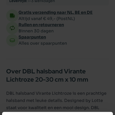
Levertijd:
1-3 werkdagen
Gratis verzending naar NL, BE en DE
Altijd vanaf € 49,- (PostNL)
Ruilen en retourneren
Binnen 30 dagen
Spaarpunten
Alles over spaarpunten
Over DBL halsband Virante
Lichtroze 20-30 cm x 10 mm
DBL halsband Virante Lichtroze is een prachtige
halsband met leuke details. Designed by Lotte
staat voor kwaliteit en een mooi design. DBL
Virante is verstelbaar en voorzien van een