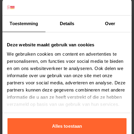
fantastisch uit. Hiermee telt een gewaarschuwd
mens helemaal voor twee.
Het stevige waakbordje, met een Chihuahua als
Toestemming
Details
Over
afbeelding, is voorzien van de tekst Opgelet,
Lees meer
uitgevoerd in het wit. Er zijn reeds gaatjes
Deze website maakt gebruik van cookies
voorgeboord, dus montage is een fluitje van een
Productspecificaties
We gebruiken cookies om content en advertenties te
cent.
Stel uw bestelherinnering in:
(2 weken)
personaliseren, om functies voor social media te bieden
Afmeting: 12 x 4 x 0,17 cm.
en om ons websiteverkeer te analyseren. Ook delen we
Elke
Elke
Elke
Kleur: wit.
informatie over uw gebruik van onze site met onze
2 weken
4 weken
6 weken
partners voor social media, adverteren en analyse. Deze
partners kunnen deze gegevens combineren met andere
Elke
Elke
Elke
informatie die u aan ze heeft verstrekt of die ze hebben
8 weken
10 weken
12 weken
verzameld op basis van uw gebruik van hun services.
Alles toestaan