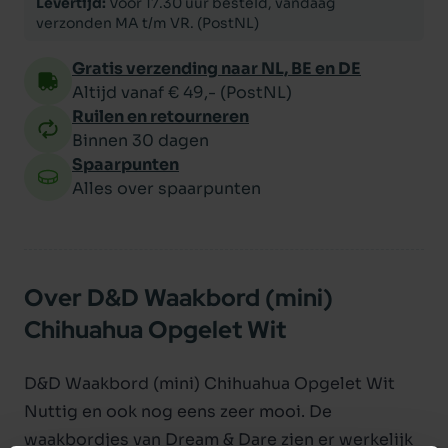
Levertijd:
Voor 17.30 uur besteld, vandaag
verzonden MA t/m VR. (PostNL)
Gratis verzending naar NL, BE en DE
Altijd vanaf € 49,- (PostNL)
Ruilen en retourneren
Binnen 30 dagen
Spaarpunten
Alles over spaarpunten
Over D&D Waakbord (mini)
Chihuahua Opgelet Wit
D&D Waakbord (mini) Chihuahua Opgelet Wit
Nuttig en ook nog eens zeer mooi. De
waakbordjes van Dream & Dare zien er werkelijk