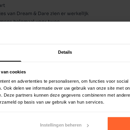
rt
es van Dream & Dare zien er werkelijk
 mens helemaal voor twee.
afbeelding, is voorzien van de tekst Bewaakt
aatjes voorgeboord, dus montage is een fluitje
Details
 van cookies
ent en advertenties te personaliseren, om functies voor social
. Ook delen we informatie over uw gebruik van onze site met on
e. Deze partners kunnen deze gegevens combineren met andere i
erzameld op basis van uw gebruik van hun services.
Instellingen beheren