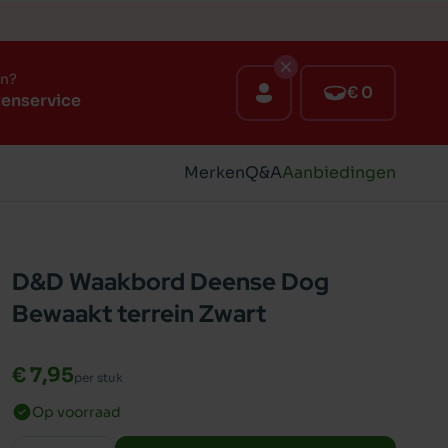
en?
€ 0
tenservice
Merken
Q&A
Aanbiedingen
D&D Waakbord Deense Dog
Bewaakt terrein Zwart
€ 7,95
per stuk
Op voorraad