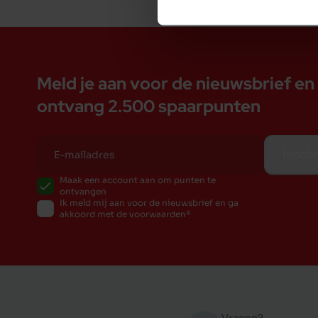
Meld je aan voor de nieuwsbrief en
ontvang 2.500 spaarpunten
Inschr
Maak een account aan om punten te
ontvangen
Ik meld mij aan voor de nieuwsbrief en ga
akkoord met de voorwaarden