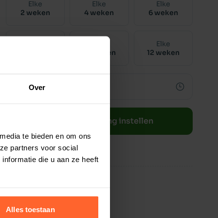
Elke
Elke
Elke
2 weken
4 weken
6 weken
Elke
Elke
Elke
8 weken
10 weken
12 weken
Over
Bestelherinnering instellen
 media te bieden en om ons
ze partners voor social
nformatie die u aan ze heeft
Alles toestaan