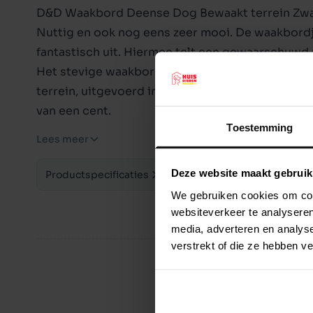
D&D Waakbord Deense Dog Bewaakt terrein Zwa
Nuttig en ook nog eens zeer mooi. De waakbordj
fantastisch uit. Hiermee telt een gewaarschuwd
Het stevige waakbordje, met een Deense Dog als 
terrein, uitgevoerd in het zwart. Er zijn reeds g
van een cent.
Toestemming
Afmeting: 25 x 20 x 0,17 cm.
Lees meer
Kleur: zwart.
Deze website maakt gebruik
Productspecificaties
We gebruiken cookies om cont
websiteverkeer te analyseren
media, adverteren en analys
verstrekt of die ze hebben v