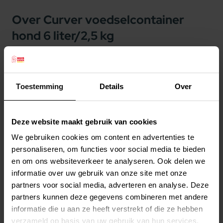
Over Curver voedselcontainer
hond 6 liter/2,5 kg
Curver voedselcontainer hond 6 liter/2,5 kg
Nooit meer struikelen over een zak
Toestemming
Details
Over
hondenbrokken? Gebruik dan de Curver
Voedselcontainer voor de hond. In deze
voedselcontainer/voerton kunt u eenvoudig
Deze website maakt gebruik van cookies
hondenvoer bewaren, zonder dat ze uitdrogen.
We gebruiken cookies om content en advertenties te
Deze handige voedselcontainer is voorzien van
personaliseren, om functies voor social media te bieden
Lees meer
leuke, diverse hondenprints, welke in het
en om ons websiteverkeer te analyseren. Ook delen we
informatie over uw gebruik van onze site met onze
materiaal gedrukt zijn. Aan de bovenkant van de
Productspecificaties
partners voor social media, adverteren en analyse. Deze
voedselcontainer zit een schuif, waardoor u
Stel uw bestelherinnering in:
(2 weken)
partners kunnen deze gegevens combineren met andere
gemakkelijk brokken in kan schenken. Nooit
informatie die u aan ze heeft verstrekt of die ze hebben
Elke
Elke
Elke
meer een zak brokken in de schuur of kelder,
verzameld op basis van uw gebruik van hun services.