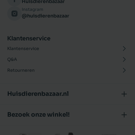
Huisdierenbazaar
Instagram
@huisdierenbazaar
Klantenservice
Klantenservice
Q&A
Retourneren
Huisdierenbazaar.nl
Over ons
Bezoek onze winkel!
Onze winkel
Huisdierenbazaar
Algemene voorwaarden